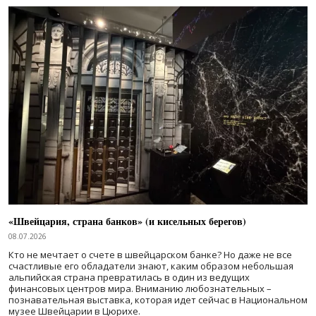
«Швейцария, страна банков» (и кисельных берегов)
08.07.2026
Кто не мечтает о счете в швейцарском банке? Но даже не все
счастливые его обладатели знают, каким образом небольшая
альпийская страна превратилась в один из ведущих
финансовых центров мира. Вниманию любознательных –
познавательная выставка, которая идет сейчас в Национальном
музее Швейцарии в Цюрихе.