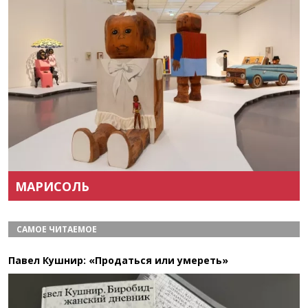
Назад
Вперёд
МАРИСОЛЬ
САМОЕ ЧИТАЕМОЕ
Павел Кушнир: «Продаться или умереть»