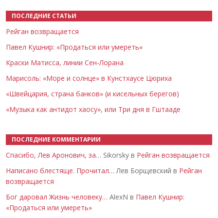
ПОСЛЕДНИЕ СТАТЬИ
Рейган возвращается
Павел Кушнир: «Продаться или умереть»
Краски Матисса, линии Сен-Лорана
Марисоль: «Море и солнце» в Кунстхаусе Цюриха
«Швейцария, страна банков» (и кисельных берегов)
«Музыка как антидот хаосу», или Три дня в Гштааде
ПОСЛЕДНИЕ КОММЕНТАРИИ
Спасибо, Лев Аронович, за…
Sikorsky в
Рейган возвращается
Написано блестяще. Прочитал…
Лев Борщевский в
Рейган
возвращается
Бог даровал Жизнь человеку…
AlexN в
Павел Кушнир:
«Продаться или умереть»