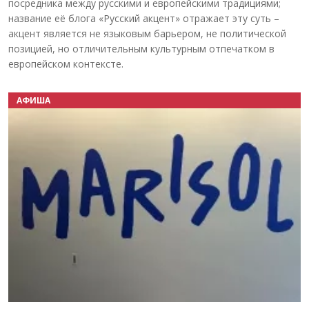
посредника между русскими и европейскими традициями;
название её блога «Русский акцент» отражает эту суть –
акцент является не языковым барьером, не политической
позицией, но отличительным культурным отпечатком в
европейском контексте.
АФИША
Назад
Вперёд