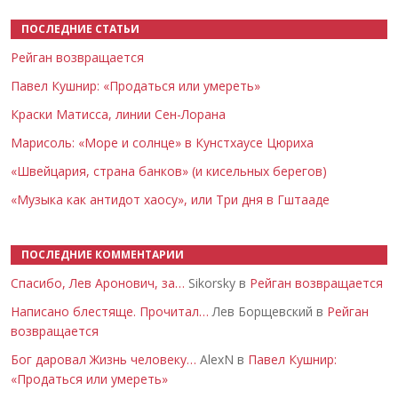
ПОСЛЕДНИЕ СТАТЬИ
Рейган возвращается
Павел Кушнир: «Продаться или умереть»
Краски Матисса, линии Сен-Лорана
Марисоль: «Море и солнце» в Кунстхаусе Цюриха
«Швейцария, страна банков» (и кисельных берегов)
«Музыка как антидот хаосу», или Три дня в Гштааде
ПОСЛЕДНИЕ КОММЕНТАРИИ
Спасибо, Лев Аронович, за…
Sikorsky в
Рейган возвращается
Написано блестяще. Прочитал…
Лев Борщевский в
Рейган
возвращается
Бог даровал Жизнь человеку…
AlexN в
Павел Кушнир:
«Продаться или умереть»