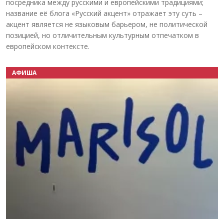
посредника между русскими и европейскими традициями;
название её блога «Русский акцент» отражает эту суть –
акцент является не языковым барьером, не политической
позицией, но отличительным культурным отпечатком в
европейском контексте.
АФИША
Назад
Вперёд