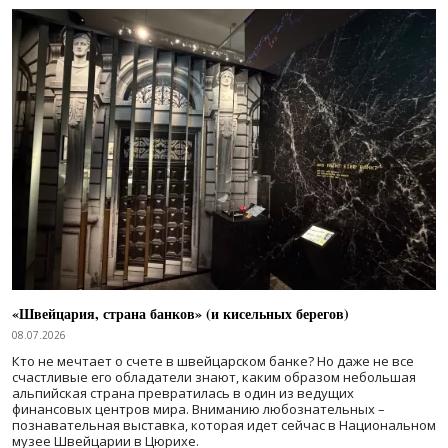
«Швейцария, страна банков» (и кисельных берегов)
08.07.2026
Кто не мечтает о счете в швейцарском банке? Но даже не все
счастливые его обладатели знают, каким образом небольшая
альпийская страна превратилась в один из ведущих
финансовых центров мира. Вниманию любознательных –
познавательная выставка, которая идет сейчас в Национальном
музее Швейцарии в Цюрихе.