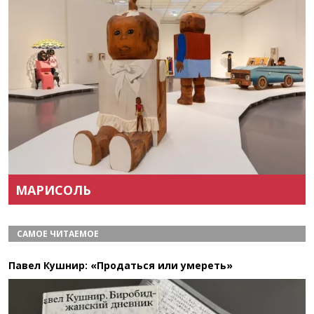
Назад
Вперёд
МАРИСОЛЬ
САМОЕ ЧИТАЕМОЕ
Павел Кушнир: «Продаться или умереть»