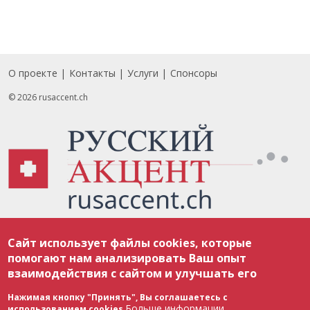
О проекте
Контакты
Услуги
Спонсоры
Footer
© 2026 rusaccent.ch
Все материалы, размещенные на веб-сайте rusaccent.ch, охраняются в
Сайт использует файлы cookies, которые
соответствии с законодательством Швейцарии об авторском праве и
международными соглашениями. Полное или частичное использование
помогают нам анализировать Ваш опыт
материалов возможно только с разрешения редакции. В случае полного
взаимодействия с сайтом и улучшать его
или частичного воспроизведения материалов сайта rusaccent.ch,
ОБЯЗАТЕЛЬНА АКТИВНАЯ ГИПЕРССЫЛКА на конкретный заимствованный
текст. Фотоизображения, размещенные редакцией rusaccent.ch, являются
Нажимая кнопку "Принять", Вы соглашаетесь с
ее исключительной собственностью. Полное или частичное
Больше информации
использованием cookies