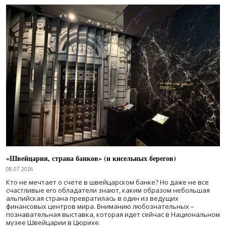
«Швейцария, страна банков» (и кисельных берегов)
08.07.2026
Кто не мечтает о счете в швейцарском банке? Но даже не все
счастливые его обладатели знают, каким образом небольшая
альпийская страна превратилась в один из ведущих
финансовых центров мира. Вниманию любознательных –
познавательная выставка, которая идет сейчас в Национальном
музее Швейцарии в Цюрихе.