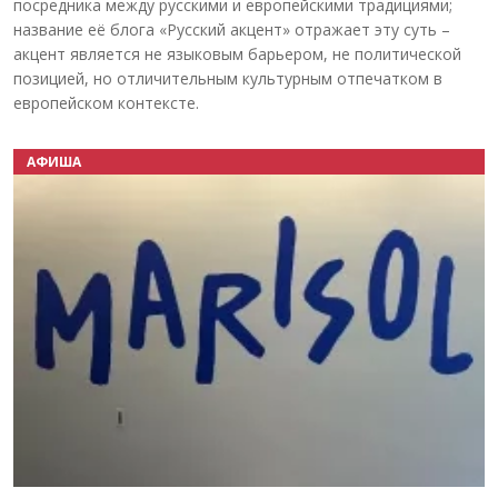
посредника между русскими и европейскими традициями;
название её блога «Русский акцент» отражает эту суть –
акцент является не языковым барьером, не политической
позицией, но отличительным культурным отпечатком в
европейском контексте.
АФИША
Назад
Вперёд