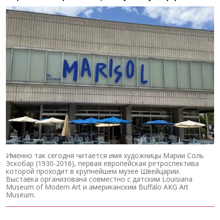
Именно так сегодня читается имя художницы Марии Соль
Эскобар (1930-2016), первая европейская ретроспектива
которой проходит в крупнейшем музее Швейцарии.
Выставка организована совместно с датским Louisiana
Museum of Modern Art и американским Buffalo AKG Art
Museum.