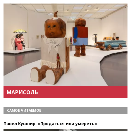
Назад
Вперёд
МАРИСОЛЬ
САМОЕ ЧИТАЕМОЕ
Павел Кушнир: «Продаться или умереть»