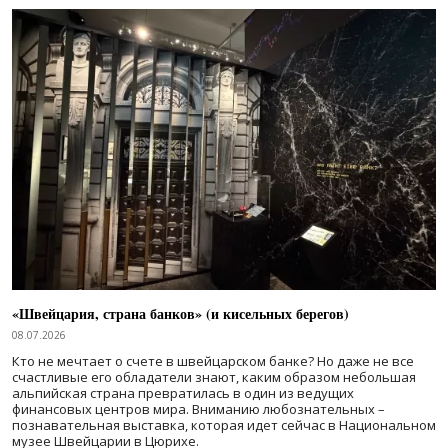
«Швейцария, страна банков» (и кисельных берегов)
08.07.2026
Кто не мечтает о счете в швейцарском банке? Но даже не все
счастливые его обладатели знают, каким образом небольшая
альпийская страна превратилась в один из ведущих
финансовых центров мира. Вниманию любознательных –
познавательная выставка, которая идет сейчас в Национальном
музее Швейцарии в Цюрихе.