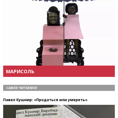
Назад
Вперёд
МАРИСОЛЬ
САМОЕ ЧИТАЕМОЕ
Павел Кушнир: «Продаться или умереть»