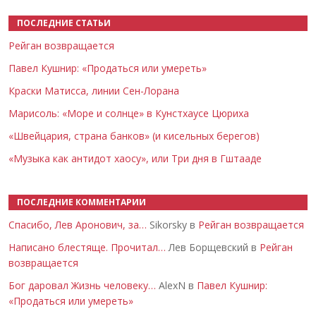
ПОСЛЕДНИЕ СТАТЬИ
Рейган возвращается
Павел Кушнир: «Продаться или умереть»
Краски Матисса, линии Сен-Лорана
Марисоль: «Море и солнце» в Кунстхаусе Цюриха
«Швейцария, страна банков» (и кисельных берегов)
«Музыка как антидот хаосу», или Три дня в Гштааде
ПОСЛЕДНИЕ КОММЕНТАРИИ
Спасибо, Лев Аронович, за…
Sikorsky в
Рейган возвращается
Написано блестяще. Прочитал…
Лев Борщевский в
Рейган
возвращается
Бог даровал Жизнь человеку…
AlexN в
Павел Кушнир:
«Продаться или умереть»