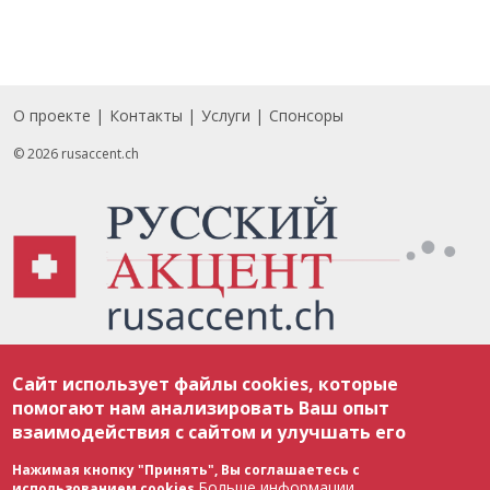
О проекте
Контакты
Услуги
Спонсоры
Footer
© 2026 rusaccent.ch
Все материалы, размещенные на веб-сайте rusaccent.ch, охраняются в
Сайт использует файлы cookies, которые
соответствии с законодательством Швейцарии об авторском праве и
международными соглашениями. Полное или частичное использование
помогают нам анализировать Ваш опыт
материалов возможно только с разрешения редакции. В случае полного
взаимодействия с сайтом и улучшать его
или частичного воспроизведения материалов сайта rusaccent.ch,
ОБЯЗАТЕЛЬНА АКТИВНАЯ ГИПЕРССЫЛКА на конкретный заимствованный
текст. Фотоизображения, размещенные редакцией rusaccent.ch, являются
Нажимая кнопку "Принять", Вы соглашаетесь с
ее исключительной собственностью. Полное или частичное
Больше информации
использованием cookies