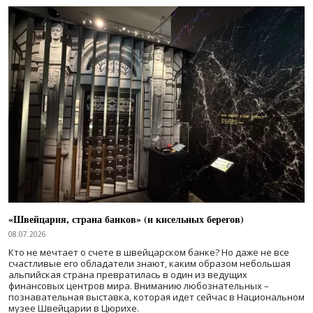
«Швейцария, страна банков» (и кисельных берегов)
08.07.2026
Кто не мечтает о счете в швейцарском банке? Но даже не все
счастливые его обладатели знают, каким образом небольшая
альпийская страна превратилась в один из ведущих
финансовых центров мира. Вниманию любознательных –
познавательная выставка, которая идет сейчас в Национальном
музее Швейцарии в Цюрихе.