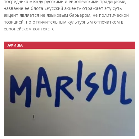
посредника между русскими и европейскими традициями;
название её блога «Русский акцент» отражает эту суть –
акцент является не языковым барьером, не политической
позицией, но отличительным культурным отпечатком в
европейском контексте.
АФИША
Назад
Вперёд