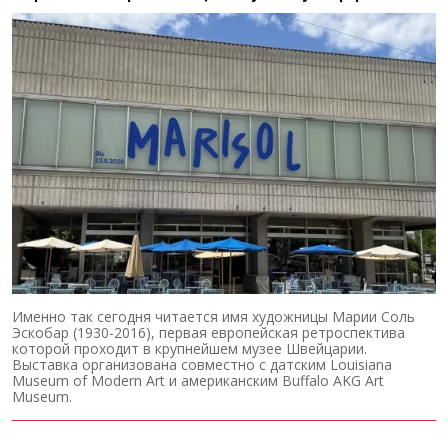
Именно так сегодня читается имя художницы Марии Соль
Эскобар (1930-2016), первая европейская ретроспектива
которой проходит в крупнейшем музее Швейцарии.
Выставка организована совместно с датским Louisiana
Museum of Modern Art и американским Buffalo AKG Art
Museum.