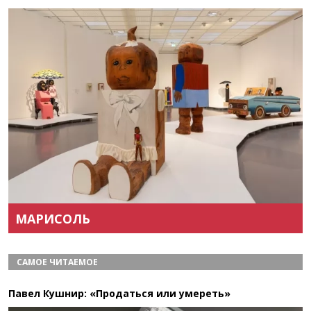
Назад
Вперёд
МАРИСОЛЬ
САМОЕ ЧИТАЕМОЕ
Павел Кушнир: «Продаться или умереть»