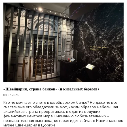
«Швейцария, страна банков» (и кисельных берегов)
08.07.2026
Кто не мечтает о счете в швейцарском банке? Но даже не все
счастливые его обладатели знают, каким образом небольшая
альпийская страна превратилась в один из ведущих
финансовых центров мира. Вниманию любознательных –
познавательная выставка, которая идет сейчас в Национальном
музее Швейцарии в Цюрихе.