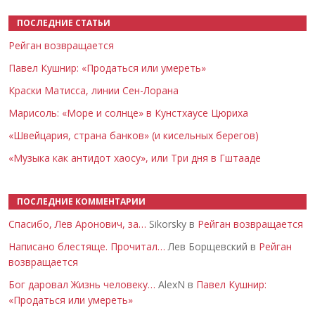
ПОСЛЕДНИЕ СТАТЬИ
Рейган возвращается
Павел Кушнир: «Продаться или умереть»
Краски Матисса, линии Сен-Лорана
Марисоль: «Море и солнце» в Кунстхаусе Цюриха
«Швейцария, страна банков» (и кисельных берегов)
«Музыка как антидот хаосу», или Три дня в Гштааде
ПОСЛЕДНИЕ КОММЕНТАРИИ
Спасибо, Лев Аронович, за…
Sikorsky в
Рейган возвращается
Написано блестяще. Прочитал…
Лев Борщевский в
Рейган
возвращается
Бог даровал Жизнь человеку…
AlexN в
Павел Кушнир:
«Продаться или умереть»