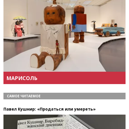
Назад
Вперёд
МАРИСОЛЬ
САМОЕ ЧИТАЕМОЕ
Павел Кушнир: «Продаться или умереть»