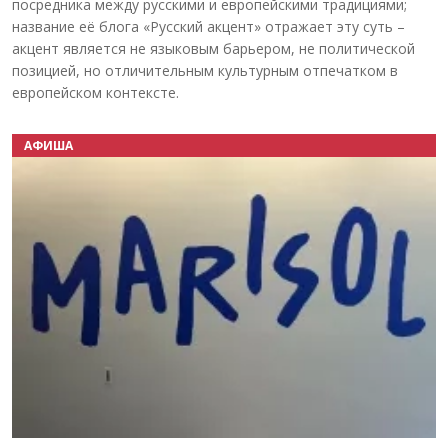
посредника между русскими и европейскими традициями;
название её блога «Русский акцент» отражает эту суть –
акцент является не языковым барьером, не политической
позицией, но отличительным культурным отпечатком в
европейском контексте.
АФИША
Назад
Вперёд