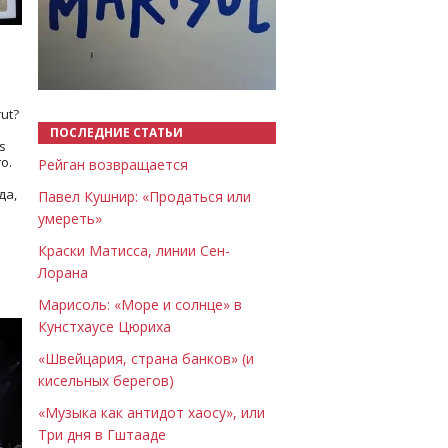
Назад
Вперёд
ut?
ПОСЛЕДНИЕ СТАТЬИ
s
о.
Рейган возвращается
да,
Павел Кушнир: «Продаться или
умереть»
Краски Матисса, линии Сен-
Лорана
Марисоль: «Море и солнце» в
Кунстхаусе Цюриха
«Швейцария, страна банков» (и
кисельных берегов)
«Музыка как антидот хаосу», или
Три дня в Гштааде