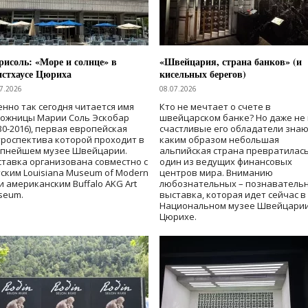
исоль: «Море и солнце» в
«Швейцария, страна банков» (и
нстхаусе Цюриха
кисельных берегов)
7.2026
08.07.2026
нно так сегодня читается имя
Кто не мечтает о счете в
дожницы Марии Соль Эскобар
швейцарском банке? Но даже не 
30-2016), первая европейская
счастливые его обладатели знаю
роспектива которой проходит в
каким образом небольшая
упнейшем музее Швейцарии.
альпийская страна превратилась
тавка организована совместно с
один из ведущих финансовых
ским Louisiana Museum of Modern
центров мира. Вниманию
 и американским Buffalo AKG Art
любознательных – познаватель
seum.
выставка, которая идет сейчас в
Национальном музее Швейцарии
Цюрихе.