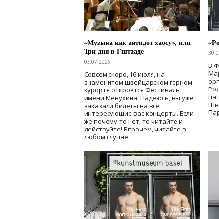
«Музыка как антидот хаосу», или
«Ро
Три дня в Гштааде
30.0
03.07.2026
В 
Мар
Совсем скоро, 16 июля, на
ор
знаменитом швейцарском горном
Ро
курорте откроется Фестиваль
па
имени Менухина. Надеюсь, вы уже
Шв
заказали билеты на все
Пар
интересующие вас концерты. Если
же почему-то нет, то читайте и
действуйте! Впрочем, читайте в
любом случае.