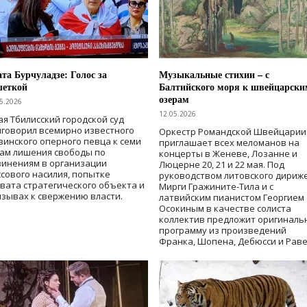
та Бурчуладзе: Голос за
Музыкальные стихии – с
шеткой
Балтийского моря к швейцарски
озерам
5.2026
12.05.2026
ая Тбилисский городской суд
говорил всемирно известного
Оркестр Романдской Швейцарии
зинского оперного певца к семи
приглашает всех меломанов на
дам лишения свободы
по
концерты в Женеве, Лозанне и
винениям в организации
Люцерне 20, 21 и 22 мая. Под
сового насилия, попытке
руководством литовского дириж
вата стратегического объекта и
Мирги Гражините-Тила и с
зывах к свержению власти
.
латвийским пианистом Георгием
Осокиным в качестве солиста
коллектив предложит оригиналь
программу из произведений
Франка, Шопена, Дебюсси и Раве