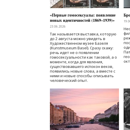
«Первые гомосексуалы: появление
Бр
новых идентичностей (1869–1939)»
19.0
23.06.2026
Нес
фи
Так называется выставка, которую
реж
до 2 августа можно увидеть в
по
Художественном музее Базеля
од
(Kunstmuseum Basel). Сразу скажу:
Пат
речь идет не о появлении
гео
гомосексуальности как таковой, а о
окт
моменте, когда для явления,
существовавшего испокон веков,
появились новые слова, а вместе с
ними и новые способы описывать
человеческий опыт.