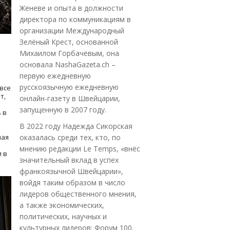
Женеве и опыта в должности
директора по коммуникациям в
организации Международный
Зелёный Крест, основанной
Михаилом Горбачёвым, она
основала NashaGazeta.ch –
первую ежедневную
русскоязычную ежедневную
все
т,
онлайн-газету в Швейцарии,
запущенную в 2007 году.
 в
В 2022 году Надежда Сикорская
ная
оказалась среди тех, кто, по
мнению редакции Le Temps, «внёс
 в
значительный вклад в успех
франкоязычной Швейцарии»,
войдя таким образом в число
лидеров общественного мнения,
а также экономических,
политических, научных и
культурных лидеров: Форум 100.