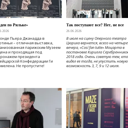
ден по Рильке»
Так поступают все? Нет, не все
6.2026
26.06.2026
Фонде Пьера Джанадда в
В июле на сцену Оперного театра
тиньи – отличная выставка,
Цюриха вернется, всего на четыре
ганизованная парижским Музеем
вечера, «Cosí fan tutte» Моцарта в
дена и проходящая под
постановке Кирилла Серебреннико
тронажем президента
2018 года. Очень советую тем, кто
ейцарской Конфедерации Ги
видел ее тогда, не упустить новую
мелена. Не пропустите!
возможность 3, 7, 9 и 12 июля.