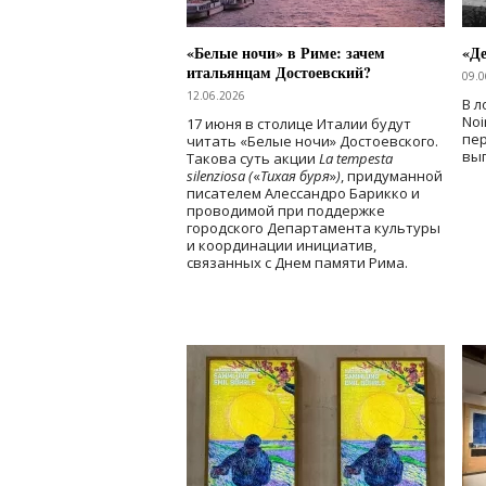
«Белые ночи» в Риме: зачем
«Д
итальянцам Достоевский?
09.0
12.06.2026
В л
Noi
17 июня в столице Италии будут
пе
читать «Белые ночи» Достоевского.
вы
Такова суть акции
La tempesta
silenziosa (
«
Тихая буря
»
)
, придуманной
писателем Алессандро Барикко и
проводимой при поддержке
городского Департамента культуры
и координации инициатив,
связанных с Днем памяти Рима.