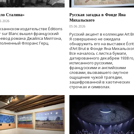
ело Сталина»
Русская загадка в Фонде Яна
Михальского
6.2026
05.06.2026
озаннском издательстве Éditions
r sur Blanc вышел французский
Русский акцент в коллекции Art Br
ревод романа Джайлса Милтона,
Я совершенно не ожидала
полненный Флоранс Герц.
обнаружить его на выставке Écrit
d’Art Brut в Фонде Яна Михальског
Все началось с листка бумаги,
датированного декабрем 1938 го
исписанного русскими,
французскими и английскими
словами, вызвавшего смутное
ощущение чужой трагедии,
зашифрованной в хаотических
строчках и символах.