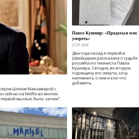
Павел Кушнир: «Продаться или
умереть»
27.07.2026
Два года назад я первой в
Швейцарии рассказала о судьбе
российского пианиста Павла
Кушнира. Сегодня, во вторую
годовщину его смерти, хочу
напомнить о нем и кое-что
добавить.
сером Шоном Макнамарой с
 сейчас на Netflix во многих
й первой мыслью было: зачем?