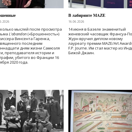
ошенные
В лабиринте MAZE
6.2026
16.06.2026
колько мыслей после просмотра
14 июня в Базеле знаменитый
льма
L'abandon
(«Брошенность»)
женевский часовщик Франсуа-П
иссера Винсента Гаренка,
Журн вручил диплом новому
священного последним
лауреату премии MAZE/Art Award
иннадцати дням жизни Самюэля
F.P. Journe. Им стал мастер из Ин
и, преподавателя истории и
Бижой Джаин.
графии, убитого во Франции 16
ября 2020 года.