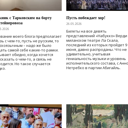
ник с Тарковским на борту
Пусть побеждает хор!
тейнеровоза
26.05.2026
5.2026
Билеты на все девять
представлений «Набукко» Верди
вание моего блога предполагает
миланском театре Ла Скала,
зь с чем-то, пусть не русским, то
последний из которых пройдет 9
скоязычным – надо же было
июня, давно распроданы. Что не
ать самой себе какие-то рамки.
удивительно, учитывая
ывает обидно, когда хочется
гениальность музыки и уровень
сказать о чем-то, а связь не
исполнительского состава, с Анн
одится. Но такое случается
Нетребко в партии Абигайль.
ко.