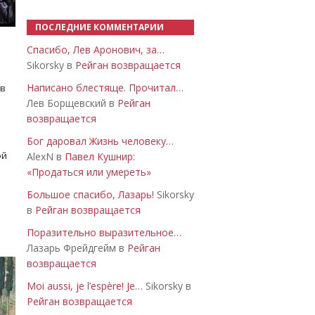
ПОСЛЕДНИЕ КОММЕНТАРИИ
Спасибо, Лев Аронович, за…
Sikorsky в
Рейган возвращается
Написано блестяще. Прочитал…
 в
Лев Борщевский в
Рейган
возвращается
Бог даровал Жизнь человеку…
ой
AlexN в
Павел Кушнир:
«Продаться или умереть»
Большое спасибо, Лазарь!
Sikorsky
в
Рейган возвращается
Поразительно выразительное…
Лазарь Фрейдгейм в
Рейган
возвращается
Moi aussi, je l’espère! Je…
Sikorsky в
Рейган возвращается