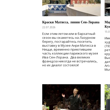
Краски Матисса, линии Сен-Лорана
Мар
Ку
22.07.2026
15.0
Если этим летом или в бархатный
сезон вы окажетесь на Лазурном
Име
берегу, постарайтесь посетить
ху
выставку в Музее Анри Матисса в
(19
Ницце, временно приютившем
рет
часть коллекции парижского музея
кр
Ива Сен-Лорана. Два великих
Выс
француза никогда не встречались,
дат
но их диалог состоялся!
Art
Mu