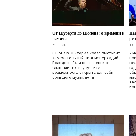
От Шуберта до Шопена: о времени и
Паа
памяти
ре
21.05.2026
19.0
8 июня в Виктория-холле выступит
7 м
замечательный пианист Аркадий
при
Володось. Если вы его еще не
гру
слышали, то не упустите
го
возможность открыть для себя
об
большого музыканта.
мас
зах
при