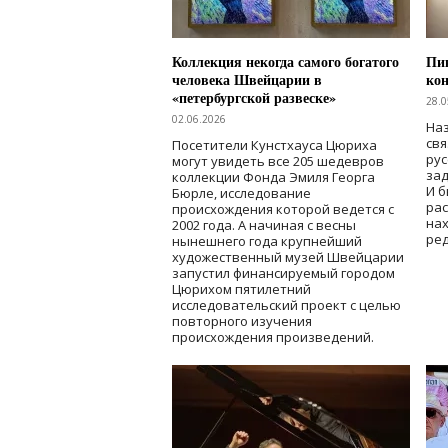
Коллекция некогда самого богатого
Пик
человека Швейцарии в
кон
«петербургской развеске»
28.0
02.06.2026
Наз
свя
Посетители Кунстхауса Цюриха
рус
могут увидеть все 205 шедевров
зад
коллекции Фонда Эмиля Георга
И б
Бюрле, исследование
рас
происхождения которой ведется с
нах
2002 года. А начиная с весны
ред
нынешнего года крупнейший
художественный музей Швейцарии
запустил финансируемый городом
Цюрихом пятилетний
исследовательский проект с целью
повторного изучения
происхождения произведений.