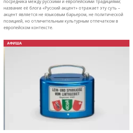
посредника между русскими и европейскими традициями;
название её блога «Русский акцент» отражает эту суть –
акцент является не языковым барьером, не политической
позицией, но отличительным культурным отпечатком в
европейском контексте.
АФИША
Назад
Вперёд