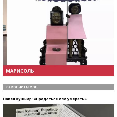
Назад
Вперёд
МАРИСОЛЬ
САМОЕ ЧИТАЕМОЕ
Павел Кушнир: «Продаться или умереть»