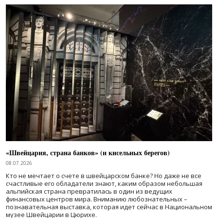
«Швейцария, страна банков» (и кисельных берегов)
08.07.2026
Кто не мечтает о счете в швейцарском банке? Но даже не все
счастливые его обладатели знают, каким образом небольшая
альпийская страна превратилась в один из ведущих
финансовых центров мира. Вниманию любознательных –
познавательная выставка, которая идет сейчас в Национальном
музее Швейцарии в Цюрихе.