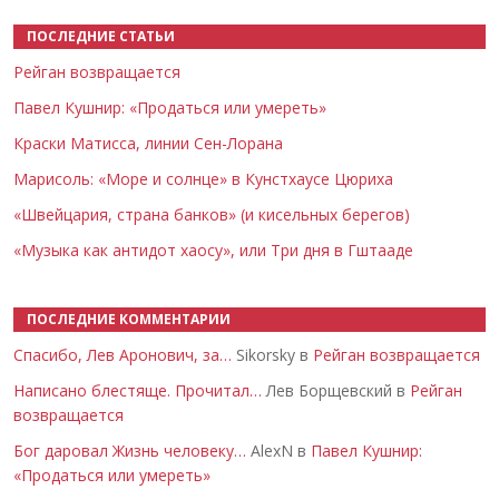
ПОСЛЕДНИЕ СТАТЬИ
Рейган возвращается
Павел Кушнир: «Продаться или умереть»
Краски Матисса, линии Сен-Лорана
Марисоль: «Море и солнце» в Кунстхаусе Цюриха
«Швейцария, страна банков» (и кисельных берегов)
«Музыка как антидот хаосу», или Три дня в Гштааде
ПОСЛЕДНИЕ КОММЕНТАРИИ
Спасибо, Лев Аронович, за…
Sikorsky в
Рейган возвращается
Написано блестяще. Прочитал…
Лев Борщевский в
Рейган
возвращается
Бог даровал Жизнь человеку…
AlexN в
Павел Кушнир:
«Продаться или умереть»