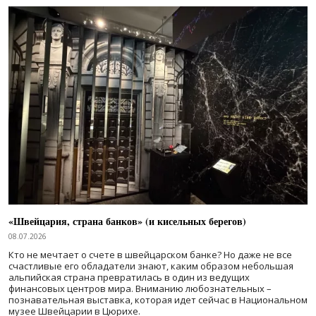
«Швейцария, страна банков» (и кисельных берегов)
08.07.2026
Кто не мечтает о счете в швейцарском банке? Но даже не все
счастливые его обладатели знают, каким образом небольшая
альпийская страна превратилась в один из ведущих
финансовых центров мира. Вниманию любознательных –
познавательная выставка, которая идет сейчас в Национальном
музее Швейцарии в Цюрихе.