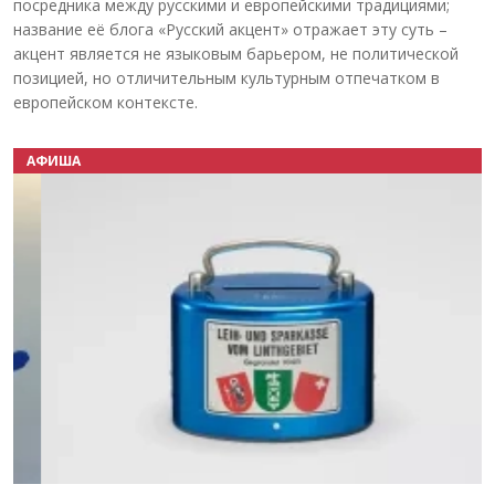
посредника между русскими и европейскими традициями;
название её блога «Русский акцент» отражает эту суть –
акцент является не языковым барьером, не политической
позицией, но отличительным культурным отпечатком в
европейском контексте.
АФИША
Назад
Вперёд