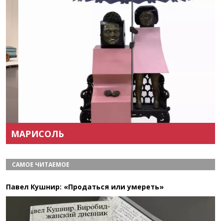
Назад
Вперёд
МАРИСОЛЬ
САМОЕ ЧИТАЕМОЕ
Павел Кушнир: «Продаться или умереть»