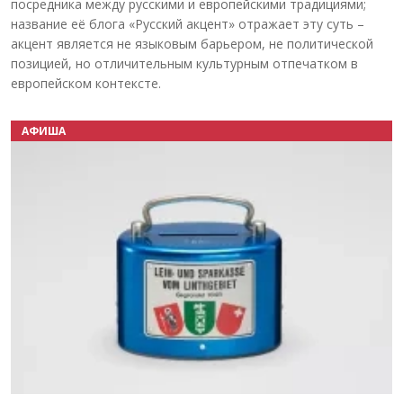
посредника между русскими и европейскими традициями;
название её блога «Русский акцент» отражает эту суть –
акцент является не языковым барьером, не политической
позицией, но отличительным культурным отпечатком в
европейском контексте.
АФИША
Назад
Вперёд