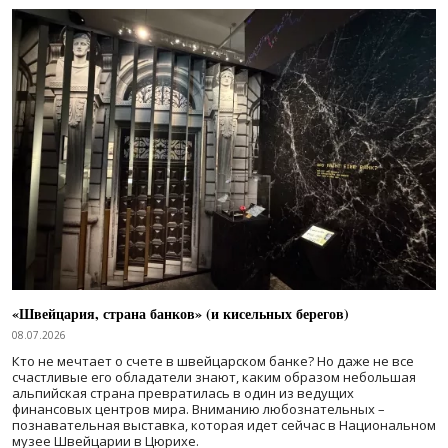
«Швейцария, страна банков» (и кисельных берегов)
08.07.2026
Кто не мечтает о счете в швейцарском банке? Но даже не все
счастливые его обладатели знают, каким образом небольшая
альпийская страна превратилась в один из ведущих
финансовых центров мира. Вниманию любознательных –
познавательная выставка, которая идет сейчас в Национальном
музее Швейцарии в Цюрихе.