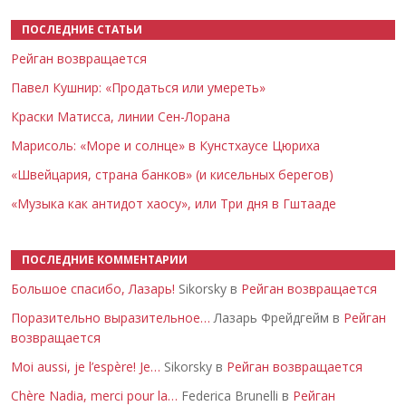
ПОСЛЕДНИЕ СТАТЬИ
Рейган возвращается
Павел Кушнир: «Продаться или умереть»
Краски Матисса, линии Сен-Лорана
Марисоль: «Море и солнце» в Кунстхаусе Цюриха
«Швейцария, страна банков» (и кисельных берегов)
«Музыка как антидот хаосу», или Три дня в Гштааде
ПОСЛЕДНИЕ КОММЕНТАРИИ
Большое спасибо, Лазарь!
Sikorsky в
Рейган возвращается
Поразительно выразительное…
Лазарь Фрейдгейм в
Рейган
возвращается
Moi aussi, je l’espère! Je…
Sikorsky в
Рейган возвращается
Chère Nadia, merci pour la…
Federica Brunelli в
Рейган