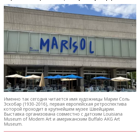
Именно так сегодня читается имя художницы Марии Соль
Эскобар (1930-2016), первая европейская ретроспектива
которой проходит в крупнейшем музее Швейцарии.
Выставка организована совместно с датским Louisiana
Museum of Modern Art и американским Buffalo AKG Art
Museum.