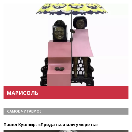
Назад
Вперёд
МАРИСОЛЬ
САМОЕ ЧИТАЕМОЕ
Павел Кушнир: «Продаться или умереть»