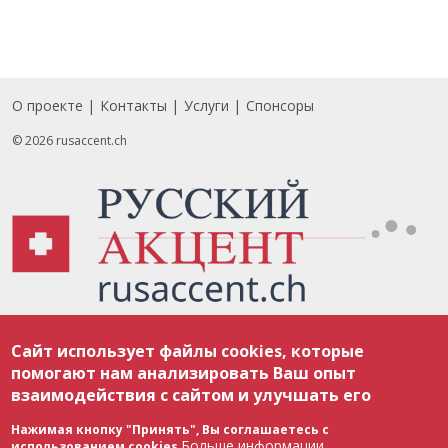
О проекте
Контакты
Услуги
Спонсоры
Footer
© 2026 rusaccent.ch
Все материалы, размещенные на веб-сайте rusaccent.ch, охраняются в
Сайт использует файлы cookies, которые
соответствии с законодательством Швейцарии об авторском праве и
международными соглашениями. Полное или частичное использование
помогают нам анализировать Ваш опыт
материалов возможно только с разрешения редакции. В случае полного
взаимодействия с сайтом и улучшать его
или частичного воспроизведения материалов сайта rusaccent.ch,
ОБЯЗАТЕЛЬНА АКТИВНАЯ ГИПЕРССЫЛКА на конкретный заимствованный
текст. Фотоизображения, размещенные редакцией rusaccent.ch, являются
Нажимая кнопку "Принять", Вы соглашаетесь с
ее исключительной собственностью. Полное или частичное
Больше информации
использованием cookies