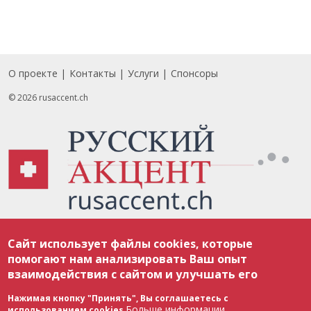
О проекте
Контакты
Услуги
Спонсоры
Footer
© 2026 rusaccent.ch
Все материалы, размещенные на веб-сайте rusaccent.ch, охраняются в
Сайт использует файлы cookies, которые
соответствии с законодательством Швейцарии об авторском праве и
международными соглашениями. Полное или частичное использование
помогают нам анализировать Ваш опыт
материалов возможно только с разрешения редакции. В случае полного
взаимодействия с сайтом и улучшать его
или частичного воспроизведения материалов сайта rusaccent.ch,
ОБЯЗАТЕЛЬНА АКТИВНАЯ ГИПЕРССЫЛКА на конкретный заимствованный
текст. Фотоизображения, размещенные редакцией rusaccent.ch, являются
Нажимая кнопку "Принять", Вы соглашаетесь с
ее исключительной собственностью. Полное или частичное
Больше информации
использованием cookies