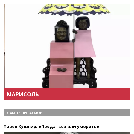
Назад
Вперёд
МАРИСОЛЬ
САМОЕ ЧИТАЕМОЕ
Павел Кушнир: «Продаться или умереть»