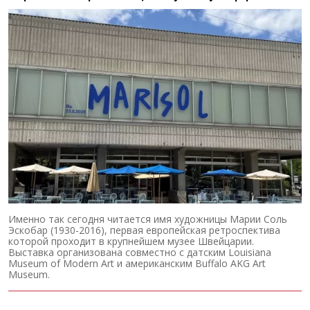
Именно так сегодня читается имя художницы Марии Соль
Эскобар (1930-2016), первая европейская ретроспектива
которой проходит в крупнейшем музее Швейцарии.
Выставка организована совместно с датским Louisiana
Museum of Modern Art и американским Buffalo AKG Art
Museum.