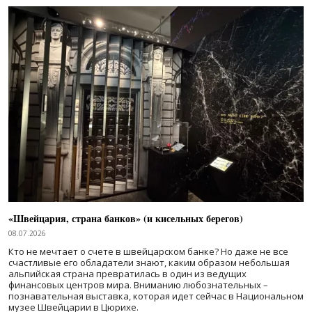
«Швейцария, страна банков» (и кисельных берегов)
08.07.2026
Кто не мечтает о счете в швейцарском банке? Но даже не все
счастливые его обладатели знают, каким образом небольшая
альпийская страна превратилась в один из ведущих
финансовых центров мира. Вниманию любознательных –
познавательная выставка, которая идет сейчас в Национальном
музее Швейцарии в Цюрихе.