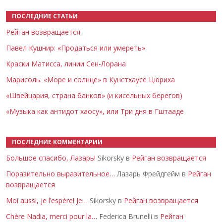
ПОСЛЕДНИЕ СТАТЬИ
Рейган возвращается
Павел Кушнир: «Продаться или умереть»
Краски Матисса, линии Сен-Лорана
Марисоль: «Море и солнце» в Кунстхаусе Цюриха
«Швейцария, страна банков» (и кисельных берегов)
«Музыка как антидот хаосу», или Три дня в Гштааде
ПОСЛЕДНИЕ КОММЕНТАРИИ
Большое спасибо, Лазарь!
Sikorsky в
Рейган возвращается
Поразительно выразительное…
Лазарь Фрейдгейм в
Рейган
возвращается
Moi aussi, je l’espère! Je…
Sikorsky в
Рейган возвращается
Chère Nadia, merci pour la…
Federica Brunelli в
Рейган