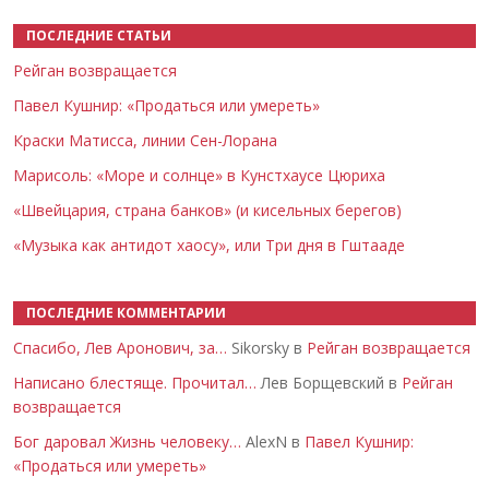
ПОСЛЕДНИЕ СТАТЬИ
Рейган возвращается
Павел Кушнир: «Продаться или умереть»
Краски Матисса, линии Сен-Лорана
Марисоль: «Море и солнце» в Кунстхаусе Цюриха
«Швейцария, страна банков» (и кисельных берегов)
«Музыка как антидот хаосу», или Три дня в Гштааде
ПОСЛЕДНИЕ КОММЕНТАРИИ
Спасибо, Лев Аронович, за…
Sikorsky в
Рейган возвращается
Написано блестяще. Прочитал…
Лев Борщевский в
Рейган
возвращается
Бог даровал Жизнь человеку…
AlexN в
Павел Кушнир:
«Продаться или умереть»