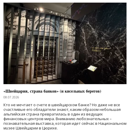
«Швейцария, страна банков» (и кисельных берегов)
08.07.2026
Кто не мечтает о счете в швейцарском банке? Но даже не все
счастливые его обладатели знают, каким образом небольшая
альпийская страна превратилась в один из ведущих
финансовых центров мира. Вниманию любознательных –
познавательная выставка, которая идет сейчас в Национальном
музее Швейцарии в Цюрихе.