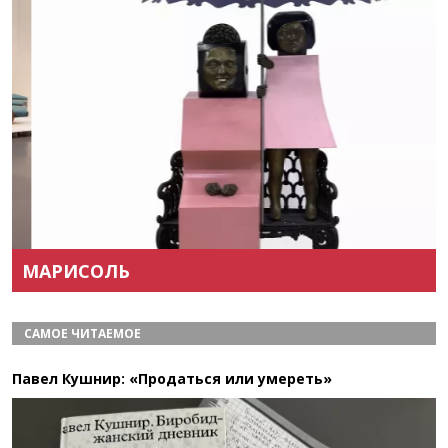
Назад
Вперёд
МАРИСОЛЬ
САМОЕ ЧИТАЕМОЕ
Павел Кушнир: «Продаться или умереть»