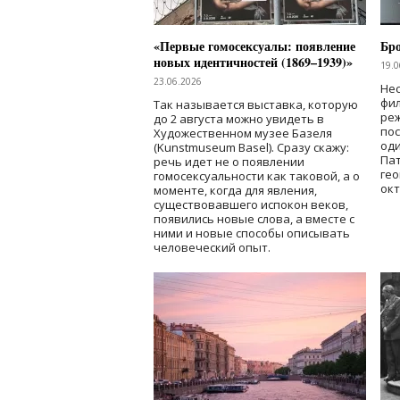
«Первые гомосексуалы: появление
Бр
новых идентичностей (1869–1939)»
19.0
23.06.2026
Нес
фи
Так называется выставка, которую
реж
до 2 августа можно увидеть в
по
Художественном музее Базеля
од
(Kunstmuseum Basel). Сразу скажу:
Пат
речь идет не о появлении
гео
гомосексуальности как таковой, а о
окт
моменте, когда для явления,
существовавшего испокон веков,
появились новые слова, а вместе с
ними и новые способы описывать
человеческий опыт.