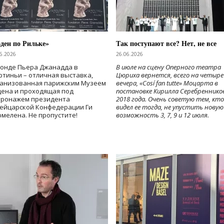
ден по Рильке»
Так поступают все? Нет, не все
6.2026
26.06.2026
Фонде Пьера Джанадда в
В июле на сцену Оперного театра
тиньи – отличная выставка,
Цюриха вернется, всего на четыре
ганизованная парижским Музеем
вечера, «Cosí fan tutte» Моцарта в
дена и проходящая под
постановке Кирилла Серебреннико
тронажем президента
2018 года. Очень советую тем, кто
ейцарской Конфедерации Ги
видел ее тогда, не упустить новую
мелена. Не пропустите!
возможность 3, 7, 9 и 12 июля.