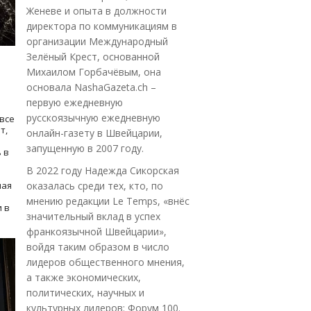
Женеве и опыта в должности
директора по коммуникациям в
организации Международный
Зелёный Крест, основанной
Михаилом Горбачёвым, она
основала NashaGazeta.ch –
первую ежедневную
русскоязычную ежедневную
все
т,
онлайн-газету в Швейцарии,
запущенную в 2007 году.
 в
В 2022 году Надежда Сикорская
ная
оказалась среди тех, кто, по
мнению редакции Le Temps, «внёс
 в
значительный вклад в успех
франкоязычной Швейцарии»,
войдя таким образом в число
лидеров общественного мнения,
а также экономических,
политических, научных и
культурных лидеров: Форум 100.