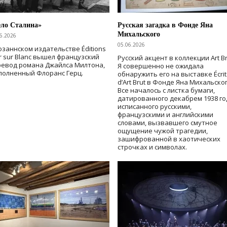
ело Сталина»
Русская загадка в Фонде Яна
Михальского
6.2026
05.06.2026
озаннском издательстве Éditions
r sur Blanc вышел французский
Русский акцент в коллекции Art Br
ревод романа Джайлса Милтона,
Я совершенно не ожидала
полненный Флоранс Герц.
обнаружить его на выставке Écrit
d’Art Brut в Фонде Яна Михальског
Все началось с листка бумаги,
датированного декабрем 1938 го
исписанного русскими,
французскими и английскими
словами, вызвавшего смутное
ощущение чужой трагедии,
зашифрованной в хаотических
строчках и символах.