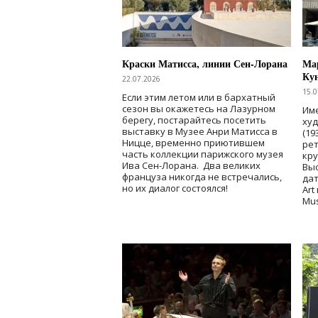
Краски Матисса, линии Сен-Лорана
Мар
Ку
22.07.2026
15.0
Если этим летом или в бархатный
сезон вы окажетесь на Лазурном
Име
берегу, постарайтесь посетить
ху
выставку в Музее Анри Матисса в
(19
Ницце, временно приютившем
рет
часть коллекции парижского музея
кр
Ива Сен-Лорана. Два великих
Выс
француза никогда не встречались,
дат
но их диалог состоялся!
Art
Mu