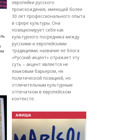
европейки русского
происхождения, имеющей более
30 лет профессионального опыта
в сфере культуры. Она
позиционирует себя как
оль
культурного посредника между
русскими и европейскими
s
традициями; название её блога
дии
«Русский акцент» отражает эту
суть – акцент является не
языковым барьером, не
политической позицией, но
отличительным культурным
отпечатком в европейском
контексте.
АФИША