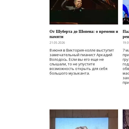
От Шуберта до Шопена: о времени и
Паа
памяти
ре
21.05.2026
19.0
8 июня в Виктория-холле выступит
7 м
замечательный пианист Аркадий
при
Володось. Если вы его еще не
гру
слышали, то не упустите
го
возможность открыть для себя
об
большого музыканта.
мас
зах
при