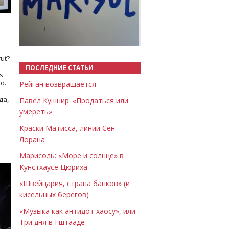
Назад
Вперёд
ut?
ПОСЛЕДНИЕ СТАТЬИ
s
о.
Рейган возвращается
да,
Павел Кушнир: «Продаться или
умереть»
Краски Матисса, линии Сен-
Лорана
Марисоль: «Море и солнце» в
Кунстхаусе Цюриха
«Швейцария, страна банков» (и
кисельных берегов)
«Музыка как антидот хаосу», или
Три дня в Гштааде