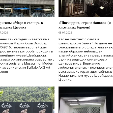
исоль: «Море и солнце» в
«Швейцария, страна банков» (и
нстхаусе Цюриха
кисельных берегов)
7.2026
08.07.2026
нно так сегодня читается имя
Кто не мечтает о счете в
дожницы Марии Соль Эскобар
швейцарском банке? Но даже не 
30-2016), первая европейская
счастливые его обладатели знаю
роспектива которой проходит в
каким образом небольшая
упнейшем музее Швейцарии.
альпийская страна превратилась
тавка организована совместно с
один из ведущих финансовых
ским Louisiana Museum of Modern
центров мира. Вниманию
 и американским Buffalo AKG Art
любознательных – познаватель
seum.
выставка, которая идет сейчас в
Национальном музее Швейцарии
Цюрихе.