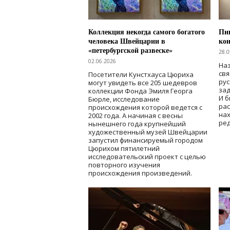
Коллекция некогда самого богатого
Пик
человека Швейцарии в
кон
«петербургской развеске»
28.0
02.06.2026
Наз
свя
Посетители Кунстхауса Цюриха
рус
могут увидеть все 205 шедевров
зад
коллекции Фонда Эмиля Георга
И б
Бюрле, исследование
рас
происхождения которой ведется с
нах
2002 года. А начиная с весны
ред
нынешнего года крупнейший
художественный музей Швейцарии
запустил финансируемый городом
Цюрихом пятилетний
исследовательский проект с целью
повторного изучения
происхождения произведений.