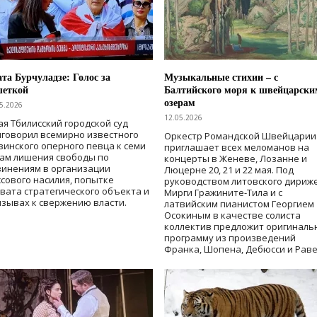
та Бурчуладзе: Голос за
Музыкальные стихии – с
шеткой
Балтийского моря к швейцарски
озерам
5.2026
12.05.2026
ая Тбилисский городской суд
говорил всемирно известного
Оркестр Романдской Швейцарии
зинского оперного певца к семи
приглашает всех меломанов на
дам лишения свободы
по
концерты в Женеве, Лозанне и
винениям в организации
Люцерне 20, 21 и 22 мая. Под
сового насилия, попытке
руководством литовского дириж
вата стратегического объекта и
Мирги Гражините-Тила и с
зывах к свержению власти
.
латвийским пианистом Георгием
Осокиным в качестве солиста
коллектив предложит оригиналь
программу из произведений
Франка, Шопена, Дебюсси и Раве