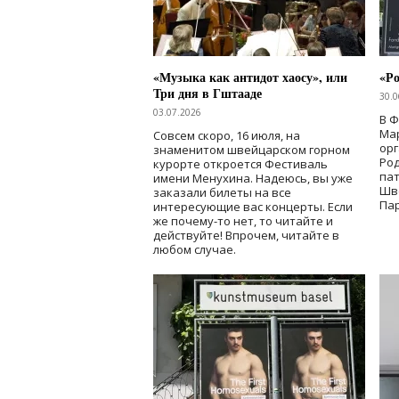
«Музыка как антидот хаосу», или
«Ро
Три дня в Гштааде
30.0
03.07.2026
В 
Мар
Совсем скоро, 16 июля, на
ор
знаменитом швейцарском горном
Ро
курорте откроется Фестиваль
па
имени Менухина. Надеюсь, вы уже
Шв
заказали билеты на все
Пар
интересующие вас концерты. Если
же почему-то нет, то читайте и
действуйте! Впрочем, читайте в
любом случае.