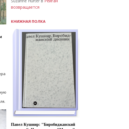
Suzanne Hurter в
Рейган
возвращается
КНИЖНАЯ ПОЛКА
м
ера
ную
ля.
Павел Кушнир: "Биробиджанский