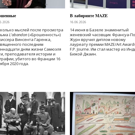
ошенные
В лабиринте MAZE
6.2026
16.06.2026
колько мыслей после просмотра
14 июня в Базеле знаменитый
льма
L'abandon
(«Брошенность»)
женевский часовщик Франсуа-П
иссера Винсента Гаренка,
Журн вручил диплом новому
священного последним
лауреату премии MAZE/Art Award
иннадцати дням жизни Самюэля
F.P. Journe. Им стал мастер из Ин
и, преподавателя истории и
Бижой Джаин.
графии, убитого во Франции 16
ября 2020 года.