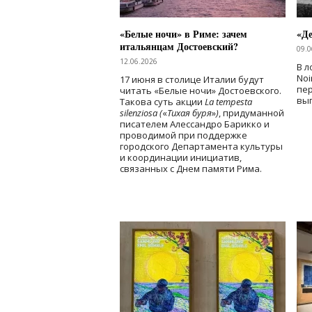
«Белые ночи» в Риме: зачем
«Д
итальянцам Достоевский?
09.0
12.06.2026
В л
Noi
17 июня в столице Италии будут
пе
читать «Белые ночи» Достоевского.
вы
Такова суть акции
La tempesta
silenziosa (
«
Тихая буря
»
)
, придуманной
писателем Алессандро Барикко и
проводимой при поддержке
городского Департамента культуры
и координации инициатив,
связанных с Днем памяти Рима.