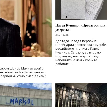
Павел Кушнир: «Продаться или
умереть»
27.07.2026
Два года назад я первой в
Швейцарии рассказала о судьбе
российского пианиста Павла
Кушнира. Сегодня, во вторую
годовщину его смерти, хочу
напомнить о нем и кое-что
добавить.
сером Шоном Макнамарой с
 сейчас на Netflix во многих
й первой мыслью было: зачем?