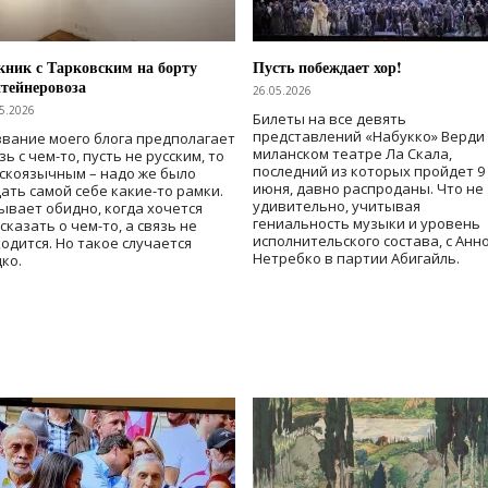
ник с Тарковским на борту
Пусть побеждает хор!
тейнеровоза
26.05.2026
5.2026
Билеты на все девять
представлений «Набукко» Верди
вание моего блога предполагает
миланском театре Ла Скала,
зь с чем-то, пусть не русским, то
последний из которых пройдет 9
скоязычным – надо же было
июня, давно распроданы. Что не
ать самой себе какие-то рамки.
удивительно, учитывая
ывает обидно, когда хочется
гениальность музыки и уровень
сказать о чем-то, а связь не
исполнительского состава, с Анн
одится. Но такое случается
Нетребко в партии Абигайль.
ко.