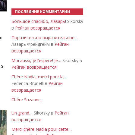
ПОСЛЕДНИЕ КОММЕНТАРИИ
Большое спасибо, Лазарь!
Sikorsky
в
Рейган возвращается
Поразительно выразительное…
 в
Лазарь Фрейдгейм в
Рейган
возвращается
Moi aussi, je l’espère! Je…
Sikorsky в
ой
Рейган возвращается
Chère Nadia, merci pour la…
Federica Brunelli в
Рейган
возвращается
Chère Suzanne,
Un grand…
Sikorsky в
Рейган
возвращается
Merci chère Nadia pour cette…