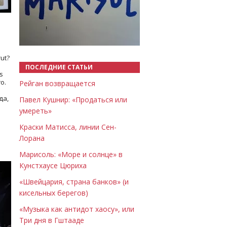
Назад
Вперёд
ut?
ПОСЛЕДНИЕ СТАТЬИ
s
о.
Рейган возвращается
да,
Павел Кушнир: «Продаться или
умереть»
Краски Матисса, линии Сен-
Лорана
Марисоль: «Море и солнце» в
Кунстхаусе Цюриха
«Швейцария, страна банков» (и
кисельных берегов)
«Музыка как антидот хаосу», или
Три дня в Гштааде