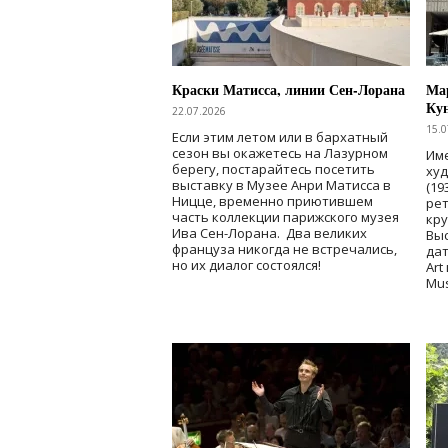
Краски Матисса, линии Сен-Лорана
Мар
Ку
22.07.2026
15.0
Если этим летом или в бархатный
сезон вы окажетесь на Лазурном
Име
берегу, постарайтесь посетить
ху
выставку в Музее Анри Матисса в
(19
Ницце, временно приютившем
рет
часть коллекции парижского музея
кр
Ива Сен-Лорана. Два великих
Выс
француза никогда не встречались,
дат
но их диалог состоялся!
Art
Mu