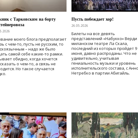
ник с Тарковским на борту
Пусть побеждает хор!
тейнеровоза
26.05.2026
5.2026
Билеты на все девять
представлений «Набукко» Верди
вание моего блога предполагает
миланском театре Ла Скала,
зь с чем-то, пусть не русским, то
последний из которых пройдет 9
скоязычным – надо же было
июня, давно распроданы. Что не
ать самой себе какие-то рамки.
удивительно, учитывая
ывает обидно, когда хочется
гениальность музыки и уровень
сказать о чем-то, а связь не
исполнительского состава, с Анн
одится. Но такое случается
Нетребко в партии Абигайль.
ко.