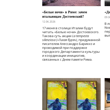
«Белые ночи» в Риме: зачем
«Д
итальянцам Достоевский?
09.0
12.06.2026
В л
Noi
17 июня в столице Италии будут
пе
читать «Белые ночи» Достоевского.
вы
Такова суть акции
La tempesta
silenziosa (
«
Тихая буря
»
)
, придуманной
писателем Алессандро Барикко и
проводимой при поддержке
городского Департамента культуры
и координации инициатив,
связанных с Днем памяти Рима.