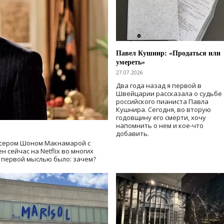
Павел Кушнир: «Продаться или
умереть»
27.07.2026
Два года назад я первой в
Швейцарии рассказала о судьбе
российского пианиста Павла
Кушнира. Сегодня, во вторую
годовщину его смерти, хочу
напомнить о нем и кое-что
добавить.
сером Шоном Макнамарой с
 сейчас на Netflix во многих
й первой мыслью было: зачем?