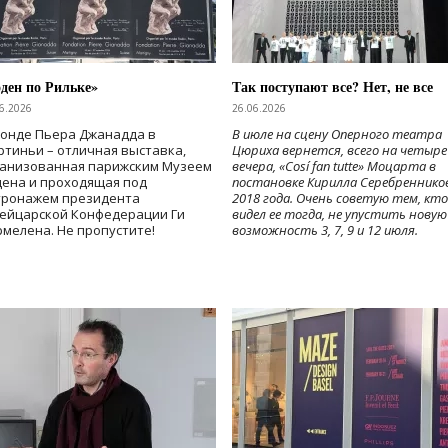
ден по Рильке»
Так поступают все? Нет, не все
6.2026
26.06.2026
Фонде Пьера Джанадда в
В июле на сцену Оперного театра
тиньи – отличная выставка,
Цюриха вернется, всего на четыре
ганизованная парижским Музеем
вечера, «Cosí fan tutte» Моцарта в
дена и проходящая под
постановке Кирилла Серебреннико
тронажем президента
2018 года. Очень советую тем, кто
ейцарской Конфедерации Ги
видел ее тогда, не упустить новую
мелена. Не пропустите!
возможность 3, 7, 9 и 12 июля.