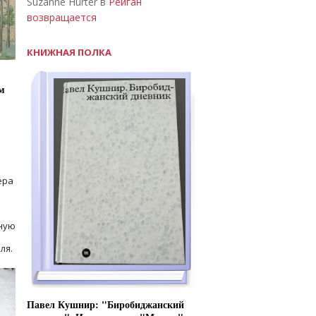
Suzanne Hurter в
Рейган
возвращается
КНИЖНАЯ ПОЛКА
м
ера
ную
ля.
Павел Кушнир: "Биробиджанский