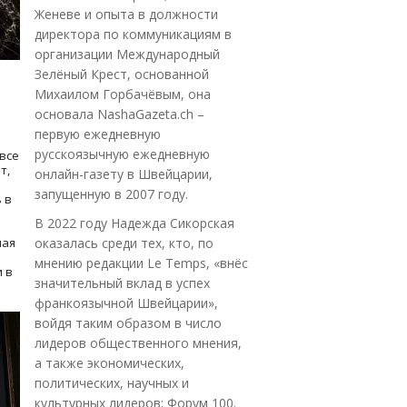
Женеве и опыта в должности
директора по коммуникациям в
организации Международный
Зелёный Крест, основанной
Михаилом Горбачёвым, она
основала NashaGazeta.ch –
первую ежедневную
русскоязычную ежедневную
все
т,
онлайн-газету в Швейцарии,
запущенную в 2007 году.
 в
В 2022 году Надежда Сикорская
ная
оказалась среди тех, кто, по
мнению редакции Le Temps, «внёс
 в
значительный вклад в успех
франкоязычной Швейцарии»,
войдя таким образом в число
лидеров общественного мнения,
а также экономических,
политических, научных и
культурных лидеров: Форум 100.