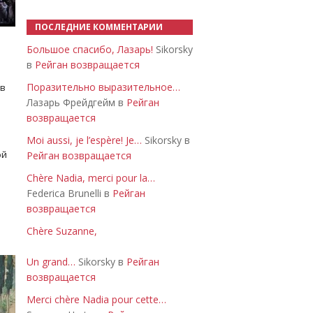
ПОСЛЕДНИЕ КОММЕНТАРИИ
Большое спасибо, Лазарь!
Sikorsky
в
Рейган возвращается
Поразительно выразительное…
 в
Лазарь Фрейдгейм в
Рейган
возвращается
Moi aussi, je l’espère! Je…
Sikorsky в
ой
Рейган возвращается
Chère Nadia, merci pour la…
Federica Brunelli в
Рейган
возвращается
Chère Suzanne,
Un grand…
Sikorsky в
Рейган
возвращается
Merci chère Nadia pour cette…