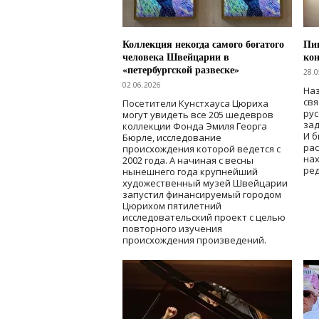
Коллекция некогда самого богатого
Пик
человека Швейцарии в
кон
«петербургской развеске»
28.0
02.06.2026
Наз
свя
Посетители Кунстхауса Цюриха
рус
могут увидеть все 205 шедевров
зад
коллекции Фонда Эмиля Георга
И б
Бюрле, исследование
рас
происхождения которой ведется с
нах
2002 года. А начиная с весны
ред
нынешнего года крупнейший
художественный музей Швейцарии
запустил финансируемый городом
Цюрихом пятилетний
исследовательский проект с целью
повторного изучения
происхождения произведений.