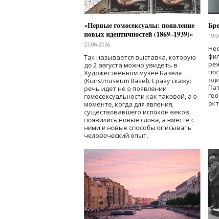
«Первые гомосексуалы: появление
Бр
новых идентичностей (1869–1939)»
19.0
23.06.2026
Нес
фи
Так называется выставка, которую
реж
до 2 августа можно увидеть в
по
Художественном музее Базеля
од
(Kunstmuseum Basel). Сразу скажу:
Пат
речь идет не о появлении
гео
гомосексуальности как таковой, а о
окт
моменте, когда для явления,
существовавшего испокон веков,
появились новые слова, а вместе с
ними и новые способы описывать
человеческий опыт.