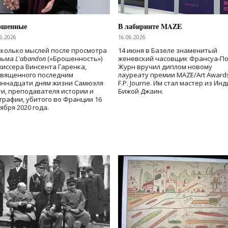
ошенные
В лабиринте MAZE
6.2026
16.06.2026
колько мыслей после просмотра
14 июня в Базеле знаменитый
льма
L'abandon
(«Брошенность»)
женевский часовщик Франсуа-П
иссера Винсента Гаренка,
Журн вручил диплом новому
священного последним
лауреату премии MAZE/Art Award
иннадцати дням жизни Самюэля
F.P. Journe. Им стал мастер из Ин
и, преподавателя истории и
Бижой Джаин.
графии, убитого во Франции 16
ября 2020 года.