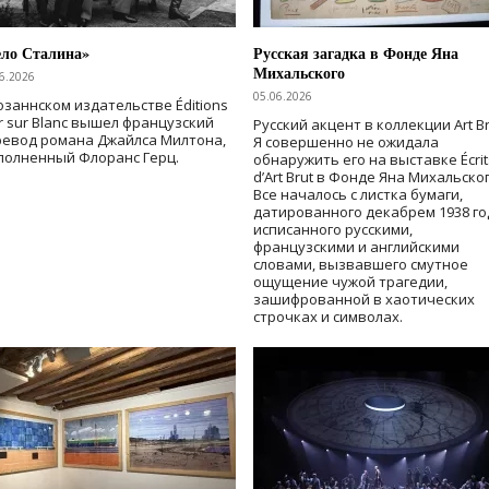
ело Сталина»
Русская загадка в Фонде Яна
Михальского
6.2026
05.06.2026
озаннском издательстве Éditions
r sur Blanc вышел французский
Русский акцент в коллекции Art Br
ревод романа Джайлса Милтона,
Я совершенно не ожидала
полненный Флоранс Герц.
обнаружить его на выставке Écrit
d’Art Brut в Фонде Яна Михальског
Все началось с листка бумаги,
датированного декабрем 1938 го
исписанного русскими,
французскими и английскими
словами, вызвавшего смутное
ощущение чужой трагедии,
зашифрованной в хаотических
строчках и символах.