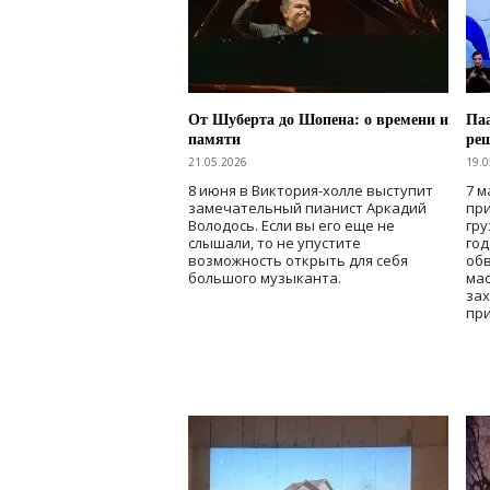
От Шуберта до Шопена: о времени и
Паа
памяти
ре
21.05.2026
19.0
8 июня в Виктория-холле выступит
7 м
замечательный пианист Аркадий
при
Володось. Если вы его еще не
гру
слышали, то не упустите
го
возможность открыть для себя
об
большого музыканта.
мас
зах
при