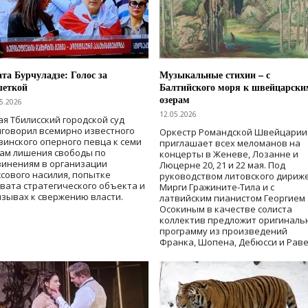
та Бурчуладзе: Голос за
Музыкальные стихии – с
шеткой
Балтийского моря к швейцарски
озерам
5.2026
12.05.2026
ая Тбилисский городской суд
говорил всемирно известного
Оркестр Романдской Швейцарии
зинского оперного певца к семи
приглашает всех меломанов на
дам лишения свободы
по
концерты в Женеве, Лозанне и
винениям в организации
Люцерне 20, 21 и 22 мая. Под
сового насилия, попытке
руководством литовского дириж
вата стратегического объекта и
Мирги Гражините-Тила и с
зывах к свержению власти
.
латвийским пианистом Георгием
Осокиным в качестве солиста
коллектив предложит оригиналь
программу из произведений
Франка, Шопена, Дебюсси и Раве