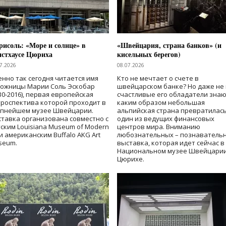
исоль: «Море и солнце» в
«Швейцария, страна банков» (и
нстхаусе Цюриха
кисельных берегов)
7.2026
08.07.2026
нно так сегодня читается имя
Кто не мечтает о счете в
дожницы Марии Соль Эскобар
швейцарском банке? Но даже не 
30-2016), первая европейская
счастливые его обладатели знаю
роспектива которой проходит в
каким образом небольшая
упнейшем музее Швейцарии.
альпийская страна превратилась
тавка организована совместно с
один из ведущих финансовых
ским Louisiana Museum of Modern
центров мира. Вниманию
 и американским Buffalo AKG Art
любознательных – познаватель
seum.
выставка, которая идет сейчас в
Национальном музее Швейцарии
Цюрихе.