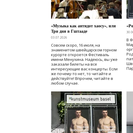
«Музыка как антидот хаосу», или
«Ро
Три дня в Гштааде
30.0
03.07.2026
В 
Мар
Совсем скоро, 16 июля, на
ор
знаменитом швейцарском горном
Ро
курорте откроется Фестиваль
па
имени Менухина. Надеюсь, вы уже
Шв
заказали билеты на все
Пар
интересующие вас концерты. Если
же почему-то нет, то читайте и
действуйте! Впрочем, читайте в
любом случае.