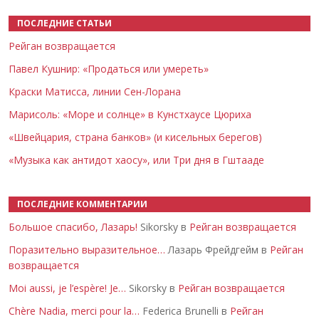
ПОСЛЕДНИЕ СТАТЬИ
Рейган возвращается
Павел Кушнир: «Продаться или умереть»
Краски Матисса, линии Сен-Лорана
Марисоль: «Море и солнце» в Кунстхаусе Цюриха
«Швейцария, страна банков» (и кисельных берегов)
«Музыка как антидот хаосу», или Три дня в Гштааде
ПОСЛЕДНИЕ КОММЕНТАРИИ
Большое спасибо, Лазарь!
Sikorsky в
Рейган возвращается
Поразительно выразительное…
Лазарь Фрейдгейм в
Рейган
возвращается
Moi aussi, je l’espère! Je…
Sikorsky в
Рейган возвращается
Chère Nadia, merci pour la…
Federica Brunelli в
Рейган