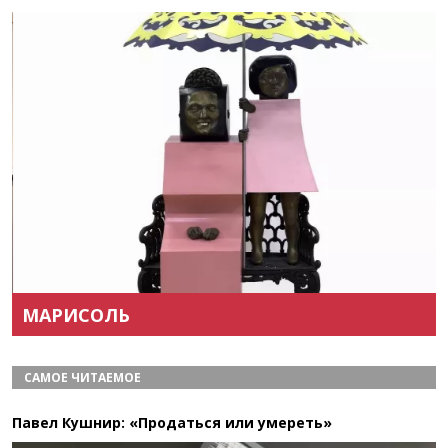
Назад
Вперёд
МАРИСОЛЬ
САМОЕ ЧИТАЕМОЕ
Павел Кушнир: «Продаться или умереть»