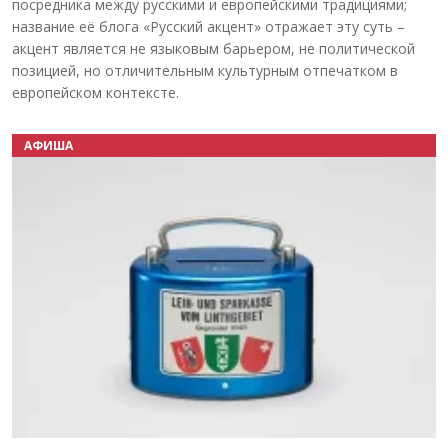
посредника между русскими и европейскими традициями;
название её блога «Русский акцент» отражает эту суть –
акцент является не языковым барьером, не политической
позицией, но отличительным культурным отпечатком в
европейском контексте.
АФИША
Назад
Вперёд