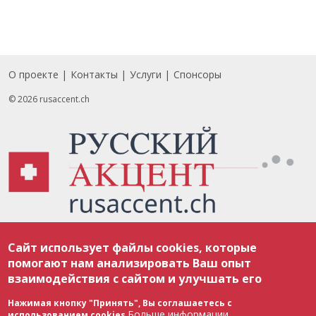
О проекте
Контакты
Услуги
Спонсоры
Footer
© 2026 rusaccent.ch
Все материалы, размещенные на веб-сайте rusaccent.ch, охраняются в
Сайт использует файлы cookies, которые
соответствии с законодательством Швейцарии об авторском праве и
международными соглашениями. Полное или частичное использование
помогают нам анализировать Ваш опыт
материалов возможно только с разрешения редакции. В случае полного
взаимодействия с сайтом и улучшать его
или частичного воспроизведения материалов сайта rusaccent.ch,
ОБЯЗАТЕЛЬНА АКТИВНАЯ ГИПЕРССЫЛКА на конкретный заимствованный
текст. Фотоизображения, размещенные редакцией rusaccent.ch, являются
Нажимая кнопку "Принять", Вы соглашаетесь с
ее исключительной собственностью. Полное или частичное
Больше информации
использованием cookies