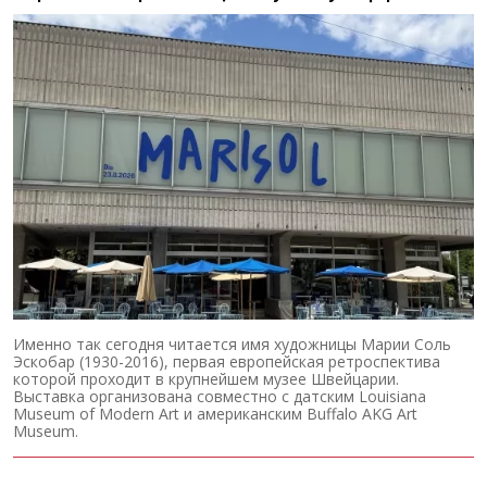
Именно так сегодня читается имя художницы Марии Соль
Эскобар (1930-2016), первая европейская ретроспектива
которой проходит в крупнейшем музее Швейцарии.
Выставка организована совместно с датским Louisiana
Museum of Modern Art и американским Buffalo AKG Art
Museum.