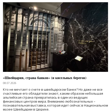
«Швейцария, страна банков» (и кисельных берегов)
08.07.2026
Кто не мечтает о счете в швейцарском банке? Но даже не все
счастливые его обладатели знают, каким образом небольшая
альпийская страна превратилась в один из ведущих
финансовых центров мира. Вниманию любознательных –
познавательная выставка, которая идет сейчас в Национальном
музее Швейцарии в Цюрихе.