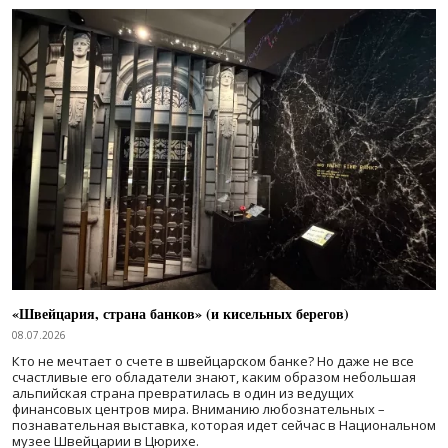
«Швейцария, страна банков» (и кисельных берегов)
08.07.2026
Кто не мечтает о счете в швейцарском банке? Но даже не все
счастливые его обладатели знают, каким образом небольшая
альпийская страна превратилась в один из ведущих
финансовых центров мира. Вниманию любознательных –
познавательная выставка, которая идет сейчас в Национальном
музее Швейцарии в Цюрихе.