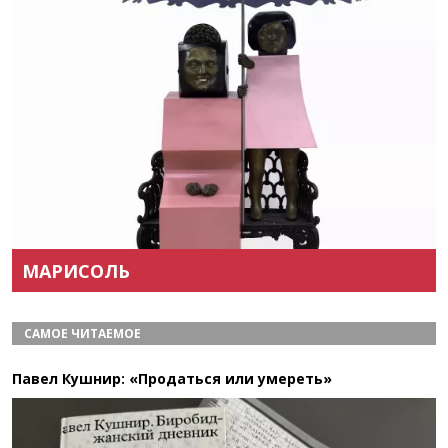
Назад
Вперёд
МАРИСОЛЬ
САМОЕ ЧИТАЕМОЕ
Павел Кушнир: «Продаться или умереть»