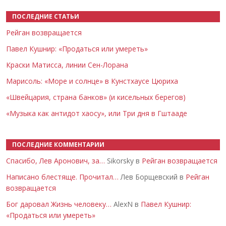
ПОСЛЕДНИЕ СТАТЬИ
Рейган возвращается
Павел Кушнир: «Продаться или умереть»
Краски Матисса, линии Сен-Лорана
Марисоль: «Море и солнце» в Кунстхаусе Цюриха
«Швейцария, страна банков» (и кисельных берегов)
«Музыка как антидот хаосу», или Три дня в Гштааде
ПОСЛЕДНИЕ КОММЕНТАРИИ
Спасибо, Лев Аронович, за…
Sikorsky в
Рейган возвращается
Написано блестяще. Прочитал…
Лев Борщевский в
Рейган
возвращается
Бог даровал Жизнь человеку…
AlexN в
Павел Кушнир:
«Продаться или умереть»