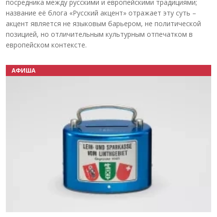
посредника между русскими и европейскими традициями;
название её блога «Русский акцент» отражает эту суть –
акцент является не языковым барьером, не политической
позицией, но отличительным культурным отпечатком в
европейском контексте.
АФИША
Назад
Вперёд