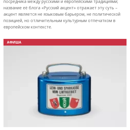
посредника между русскими и европейскими традициями;
название её блога «Русский акцент» отражает эту суть –
акцент является не языковым барьером, не политической
позицией, но отличительным культурным отпечатком в
европейском контексте.
АФИША
Назад
Вперёд