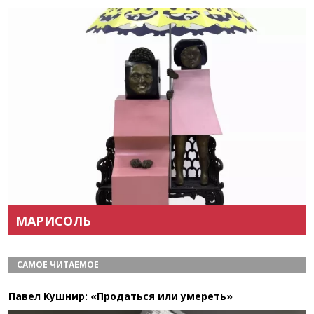
Назад
Вперёд
МАРИСОЛЬ
САМОЕ ЧИТАЕМОЕ
Павел Кушнир: «Продаться или умереть»