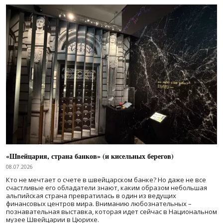
«Швейцария, страна банков» (и кисельных берегов)
08.07.2026
Кто не мечтает о счете в швейцарском банке? Но даже не все
счастливые его обладатели знают, каким образом небольшая
альпийская страна превратилась в один из ведущих
финансовых центров мира. Вниманию любознательных –
познавательная выставка, которая идет сейчас в Национальном
музее Швейцарии в Цюрихе.