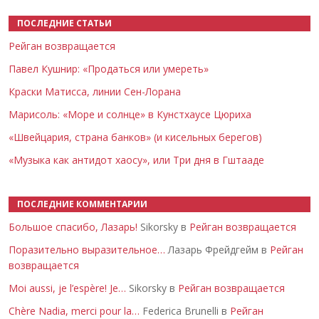
ПОСЛЕДНИЕ СТАТЬИ
Рейган возвращается
Павел Кушнир: «Продаться или умереть»
Краски Матисса, линии Сен-Лорана
Марисоль: «Море и солнце» в Кунстхаусе Цюриха
«Швейцария, страна банков» (и кисельных берегов)
«Музыка как антидот хаосу», или Три дня в Гштааде
ПОСЛЕДНИЕ КОММЕНТАРИИ
Большое спасибо, Лазарь!
Sikorsky в
Рейган возвращается
Поразительно выразительное…
Лазарь Фрейдгейм в
Рейган
возвращается
Moi aussi, je l’espère! Je…
Sikorsky в
Рейган возвращается
Chère Nadia, merci pour la…
Federica Brunelli в
Рейган