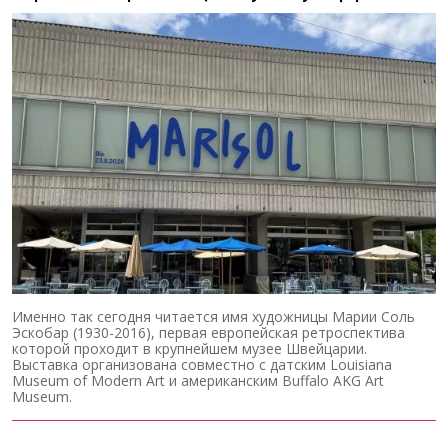
Именно так сегодня читается имя художницы Марии Соль
Эскобар (1930-2016), первая европейская ретроспектива
которой проходит в крупнейшем музее Швейцарии.
Выставка организована совместно с датским Louisiana
Museum of Modern Art и американским Buffalo AKG Art
Museum.