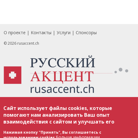
О проекте
Контакты
Услуги
Спонсоры
Footer
© 2026 rusaccent.ch
Все материалы, размещенные на веб-сайте rusaccent.ch, охраняются в
Сайт использует файлы cookies, которые
соответствии с законодательством Швейцарии об авторском праве и
международными соглашениями. Полное или частичное использование
помогают нам анализировать Ваш опыт
материалов возможно только с разрешения редакции. В случае полного
взаимодействия с сайтом и улучшать его
или частичного воспроизведения материалов сайта rusaccent.ch,
ОБЯЗАТЕЛЬНА АКТИВНАЯ ГИПЕРССЫЛКА на конкретный заимствованный
текст. Фотоизображения, размещенные редакцией rusaccent.ch, являются
Нажимая кнопку "Принять", Вы соглашаетесь с
ее исключительной собственностью. Полное или частичное
Больше информации
использованием cookies