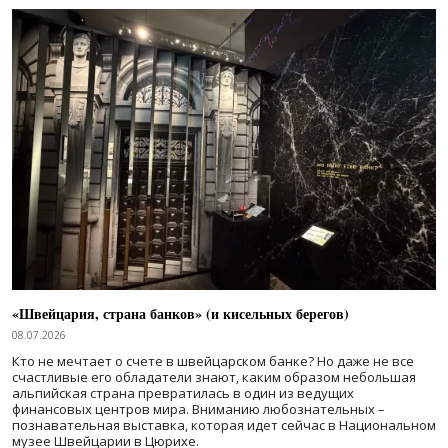
«Швейцария, страна банков» (и кисельных берегов)
08.07.2026
Кто не мечтает о счете в швейцарском банке? Но даже не все
счастливые его обладатели знают, каким образом небольшая
альпийская страна превратилась в один из ведущих
финансовых центров мира. Вниманию любознательных –
познавательная выставка, которая идет сейчас в Национальном
музее Швейцарии в Цюрихе.