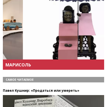
Назад
Вперёд
МАРИСОЛЬ
САМОЕ ЧИТАЕМОЕ
Павел Кушнир: «Продаться или умереть»