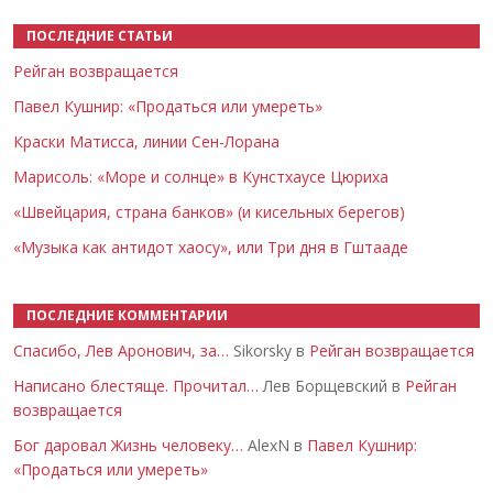
ПОСЛЕДНИЕ СТАТЬИ
Рейган возвращается
Павел Кушнир: «Продаться или умереть»
Краски Матисса, линии Сен-Лорана
Марисоль: «Море и солнце» в Кунстхаусе Цюриха
«Швейцария, страна банков» (и кисельных берегов)
«Музыка как антидот хаосу», или Три дня в Гштааде
ПОСЛЕДНИЕ КОММЕНТАРИИ
Спасибо, Лев Аронович, за…
Sikorsky в
Рейган возвращается
Написано блестяще. Прочитал…
Лев Борщевский в
Рейган
возвращается
Бог даровал Жизнь человеку…
AlexN в
Павел Кушнир:
«Продаться или умереть»