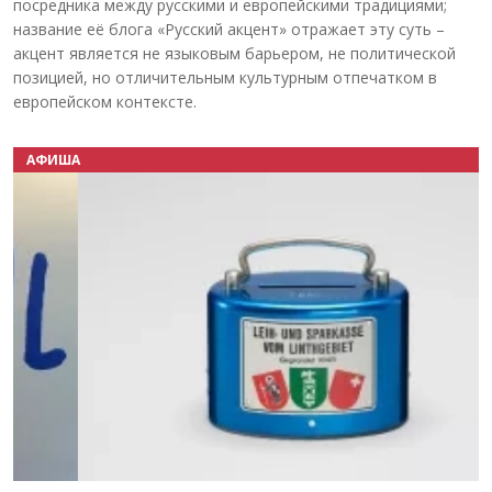
посредника между русскими и европейскими традициями;
название её блога «Русский акцент» отражает эту суть –
акцент является не языковым барьером, не политической
позицией, но отличительным культурным отпечатком в
европейском контексте.
АФИША
Назад
Вперёд