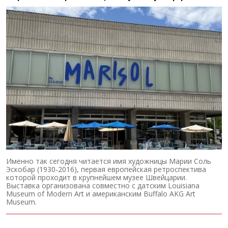
Именно так сегодня читается имя художницы Марии Соль
Эскобар (1930-2016), первая европейская ретроспектива
которой проходит в крупнейшем музее Швейцарии.
Выставка организована совместно с датским Louisiana
Museum of Modern Art и американским Buffalo AKG Art
Museum.