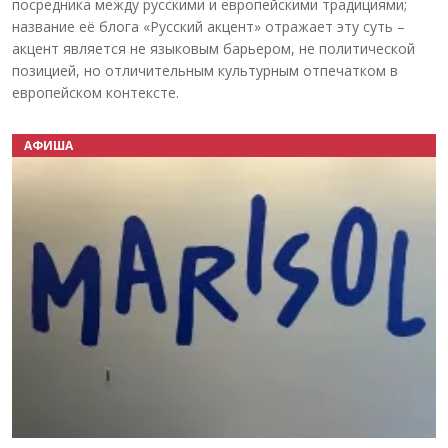
посредника между русскими и европейскими традициями;
название её блога «Русский акцент» отражает эту суть –
акцент является не языковым барьером, не политической
позицией, но отличительным культурным отпечатком в
европейском контексте.
АФИША
Назад
Вперёд