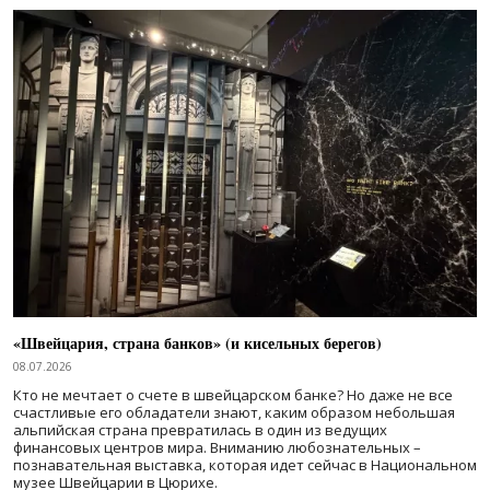
«Швейцария, страна банков» (и кисельных берегов)
08.07.2026
Кто не мечтает о счете в швейцарском банке? Но даже не все
счастливые его обладатели знают, каким образом небольшая
альпийская страна превратилась в один из ведущих
финансовых центров мира. Вниманию любознательных –
познавательная выставка, которая идет сейчас в Национальном
музее Швейцарии в Цюрихе.