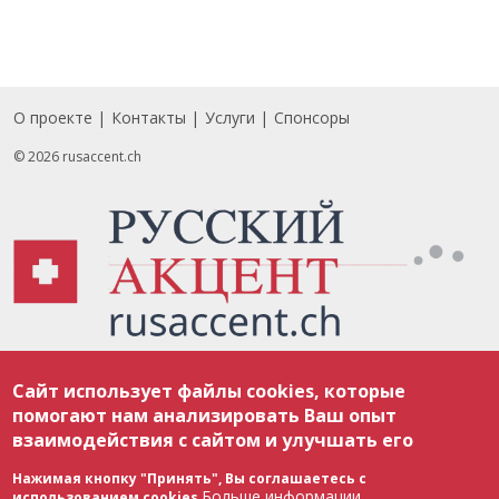
О проекте
Контакты
Услуги
Спонсоры
Footer
© 2026 rusaccent.ch
Все материалы, размещенные на веб-сайте rusaccent.ch, охраняются в
Сайт использует файлы cookies, которые
соответствии с законодательством Швейцарии об авторском праве и
международными соглашениями. Полное или частичное использование
помогают нам анализировать Ваш опыт
материалов возможно только с разрешения редакции. В случае полного
взаимодействия с сайтом и улучшать его
или частичного воспроизведения материалов сайта rusaccent.ch,
ОБЯЗАТЕЛЬНА АКТИВНАЯ ГИПЕРССЫЛКА на конкретный заимствованный
текст. Фотоизображения, размещенные редакцией rusaccent.ch, являются
Нажимая кнопку "Принять", Вы соглашаетесь с
ее исключительной собственностью. Полное или частичное
Больше информации
использованием cookies