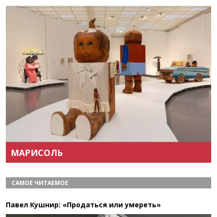
Назад
Вперёд
МАРИСОЛЬ
САМОЕ ЧИТАЕМОЕ
Павел Кушнир: «Продаться или умереть»