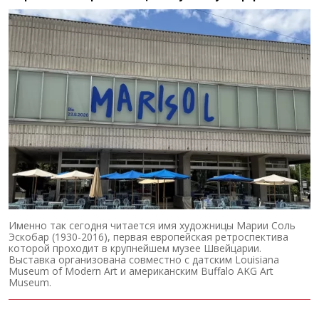
Именно так сегодня читается имя художницы Марии Соль
Эскобар (1930-2016), первая европейская ретроспектива
которой проходит в крупнейшем музее Швейцарии.
Выставка организована совместно с датским Louisiana
Museum of Modern Art и американским Buffalo AKG Art
Museum.