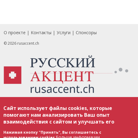
О проекте
Контакты
Услуги
Спонсоры
Footer
© 2026 rusaccent.ch
Все материалы, размещенные на веб-сайте rusaccent.ch, охраняются в
Сайт использует файлы cookies, которые
соответствии с законодательством Швейцарии об авторском праве и
международными соглашениями. Полное или частичное использование
помогают нам анализировать Ваш опыт
материалов возможно только с разрешения редакции. В случае полного
взаимодействия с сайтом и улучшать его
или частичного воспроизведения материалов сайта rusaccent.ch,
ОБЯЗАТЕЛЬНА АКТИВНАЯ ГИПЕРССЫЛКА на конкретный заимствованный
текст. Фотоизображения, размещенные редакцией rusaccent.ch, являются
Нажимая кнопку "Принять", Вы соглашаетесь с
ее исключительной собственностью. Полное или частичное
Больше информации
использованием cookies