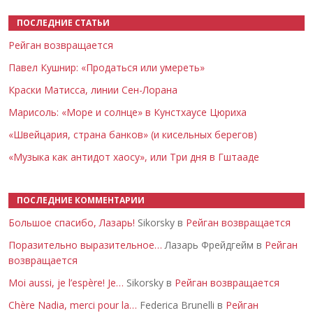
ПОСЛЕДНИЕ СТАТЬИ
Рейган возвращается
Павел Кушнир: «Продаться или умереть»
Краски Матисса, линии Сен-Лорана
Марисоль: «Море и солнце» в Кунстхаусе Цюриха
«Швейцария, страна банков» (и кисельных берегов)
«Музыка как антидот хаосу», или Три дня в Гштааде
ПОСЛЕДНИЕ КОММЕНТАРИИ
Большое спасибо, Лазарь!
Sikorsky в
Рейган возвращается
Поразительно выразительное…
Лазарь Фрейдгейм в
Рейган
возвращается
Moi aussi, je l’espère! Je…
Sikorsky в
Рейган возвращается
Chère Nadia, merci pour la…
Federica Brunelli в
Рейган