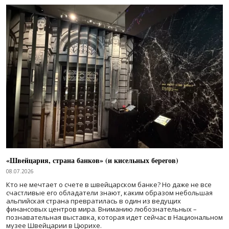
«Швейцария, страна банков» (и кисельных берегов)
08.07.2026
Кто не мечтает о счете в швейцарском банке? Но даже не все
счастливые его обладатели знают, каким образом небольшая
альпийская страна превратилась в один из ведущих
финансовых центров мира. Вниманию любознательных –
познавательная выставка, которая идет сейчас в Национальном
музее Швейцарии в Цюрихе.