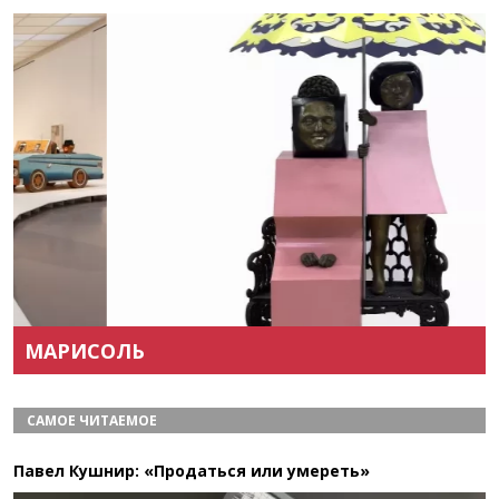
Назад
Вперёд
МАРИСОЛЬ
САМОЕ ЧИТАЕМОЕ
Павел Кушнир: «Продаться или умереть»