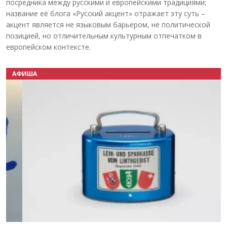
посредника между русскими и европейскими традициями;
название её блога «Русский акцент» отражает эту суть –
акцент является не языковым барьером, не политической
позицией, но отличительным культурным отпечатком в
европейском контексте.
АФИША
Назад
Вперёд