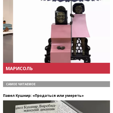
Назад
Вперёд
МАРИСОЛЬ
САМОЕ ЧИТАЕМОЕ
Павел Кушнир: «Продаться или умереть»