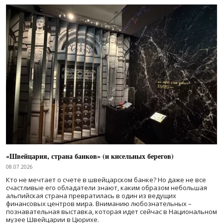
«Швейцария, страна банков» (и кисельных берегов)
08.07.2026
Кто не мечтает о счете в швейцарском банке? Но даже не все
счастливые его обладатели знают, каким образом небольшая
альпийская страна превратилась в один из ведущих
финансовых центров мира. Вниманию любознательных –
познавательная выставка, которая идет сейчас в Национальном
музее Швейцарии в Цюрихе.