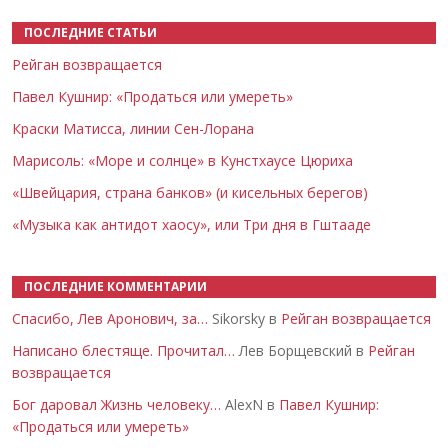
ПОСЛЕДНИЕ СТАТЬИ
Рейган возвращается
Павел Кушнир: «Продаться или умереть»
Краски Матисса, линии Сен-Лорана
Марисоль: «Море и солнце» в Кунстхаусе Цюриха
«Швейцария, страна банков» (и кисельных берегов)
«Музыка как антидот хаосу», или Три дня в Гштааде
ПОСЛЕДНИЕ КОММЕНТАРИИ
Спасибо, Лев Аронович, за…
Sikorsky в
Рейган возвращается
Написано блестяще. Прочитал…
Лев Борщевский в
Рейган
возвращается
Бог даровал Жизнь человеку…
AlexN в
Павел Кушнир:
«Продаться или умереть»