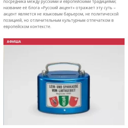
посредника между русскими и европейскими традициями;
название её блога «Русский акцент» отражает эту суть –
акцент является не языковым барьером, не политической
позицией, но отличительным культурным отпечатком в
европейском контексте.
АФИША
Назад
Вперёд