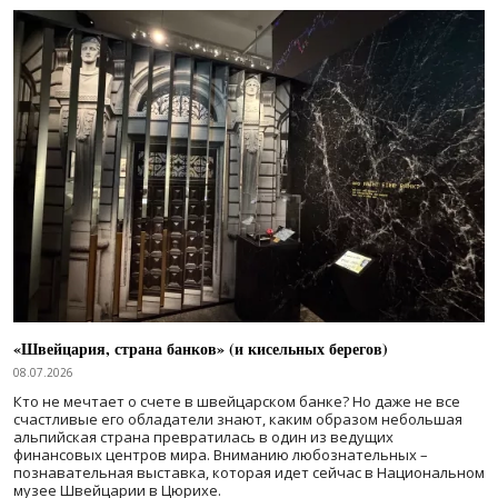
«Швейцария, страна банков» (и кисельных берегов)
08.07.2026
Кто не мечтает о счете в швейцарском банке? Но даже не все
счастливые его обладатели знают, каким образом небольшая
альпийская страна превратилась в один из ведущих
финансовых центров мира. Вниманию любознательных –
познавательная выставка, которая идет сейчас в Национальном
музее Швейцарии в Цюрихе.