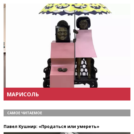
Назад
Вперёд
МАРИСОЛЬ
САМОЕ ЧИТАЕМОЕ
Павел Кушнир: «Продаться или умереть»