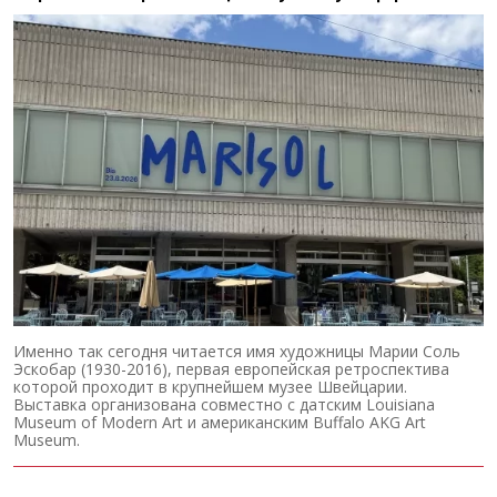
Именно так сегодня читается имя художницы Марии Соль
Эскобар (1930-2016), первая европейская ретроспектива
которой проходит в крупнейшем музее Швейцарии.
Выставка организована совместно с датским Louisiana
Museum of Modern Art и американским Buffalo AKG Art
Museum.