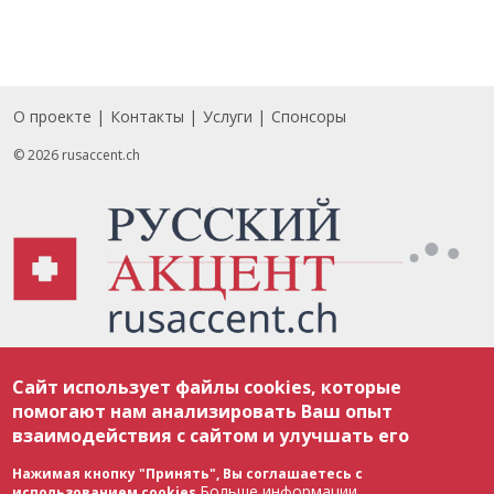
О проекте
Контакты
Услуги
Спонсоры
Footer
© 2026 rusaccent.ch
Все материалы, размещенные на веб-сайте rusaccent.ch, охраняются в
Сайт использует файлы cookies, которые
соответствии с законодательством Швейцарии об авторском праве и
международными соглашениями. Полное или частичное использование
помогают нам анализировать Ваш опыт
материалов возможно только с разрешения редакции. В случае полного
взаимодействия с сайтом и улучшать его
или частичного воспроизведения материалов сайта rusaccent.ch,
ОБЯЗАТЕЛЬНА АКТИВНАЯ ГИПЕРССЫЛКА на конкретный заимствованный
текст. Фотоизображения, размещенные редакцией rusaccent.ch, являются
Нажимая кнопку "Принять", Вы соглашаетесь с
ее исключительной собственностью. Полное или частичное
Больше информации
использованием cookies