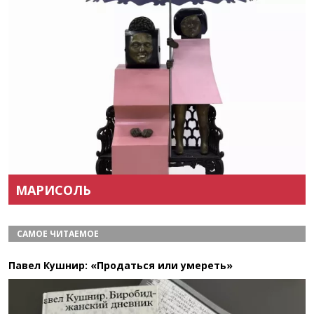
Назад
Вперёд
МАРИСОЛЬ
САМОЕ ЧИТАЕМОЕ
Павел Кушнир: «Продаться или умереть»