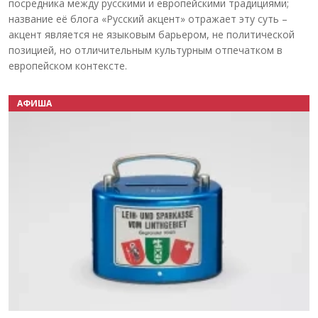
посредника между русскими и европейскими традициями;
название её блога «Русский акцент» отражает эту суть –
акцент является не языковым барьером, не политической
позицией, но отличительным культурным отпечатком в
европейском контексте.
АФИША
Назад
Вперёд