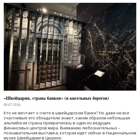
«Швейцария, страна банков» (и кисельных берегов)
08.07.2026
Кто не мечтает о счете в швейцарском банке? Но даже не все
счастливые его обладатели знают, каким образом небольшая
альпийская страна превратилась в один из ведущих
финансовых центров мира. Вниманию любознательных –
познавательная выставка, которая идет сейчас в Национальном
музее Швейцарии в Цюрихе.