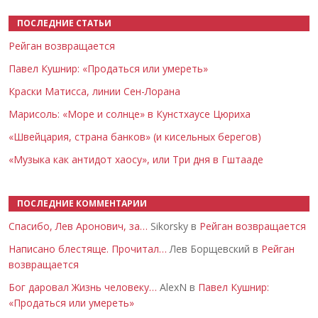
ПОСЛЕДНИЕ СТАТЬИ
Рейган возвращается
Павел Кушнир: «Продаться или умереть»
Краски Матисса, линии Сен-Лорана
Марисоль: «Море и солнце» в Кунстхаусе Цюриха
«Швейцария, страна банков» (и кисельных берегов)
«Музыка как антидот хаосу», или Три дня в Гштааде
ПОСЛЕДНИЕ КОММЕНТАРИИ
Спасибо, Лев Аронович, за…
Sikorsky в
Рейган возвращается
Написано блестяще. Прочитал…
Лев Борщевский в
Рейган
возвращается
Бог даровал Жизнь человеку…
AlexN в
Павел Кушнир:
«Продаться или умереть»