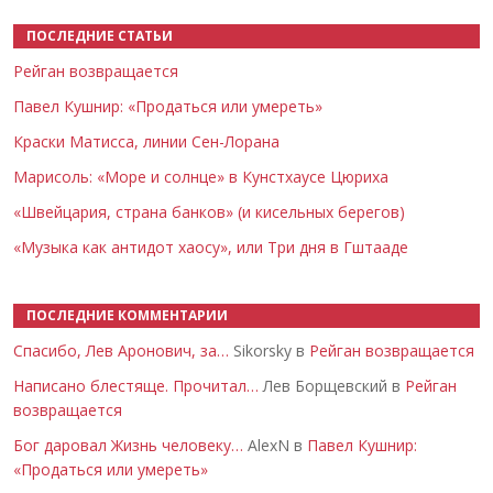
ПОСЛЕДНИЕ СТАТЬИ
Рейган возвращается
Павел Кушнир: «Продаться или умереть»
Краски Матисса, линии Сен-Лорана
Марисоль: «Море и солнце» в Кунстхаусе Цюриха
«Швейцария, страна банков» (и кисельных берегов)
«Музыка как антидот хаосу», или Три дня в Гштааде
ПОСЛЕДНИЕ КОММЕНТАРИИ
Спасибо, Лев Аронович, за…
Sikorsky в
Рейган возвращается
Написано блестяще. Прочитал…
Лев Борщевский в
Рейган
возвращается
Бог даровал Жизнь человеку…
AlexN в
Павел Кушнир:
«Продаться или умереть»