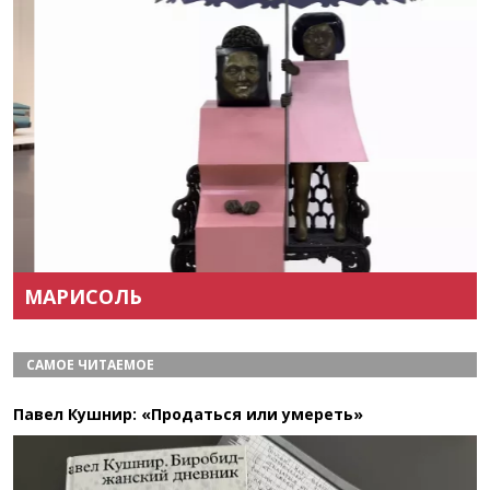
Назад
Вперёд
МАРИСОЛЬ
САМОЕ ЧИТАЕМОЕ
Павел Кушнир: «Продаться или умереть»