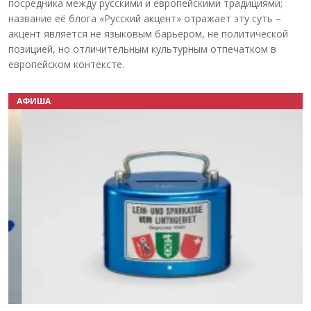
посредника между русскими и европейскими традициями;
название её блога «Русский акцент» отражает эту суть –
акцент является не языковым барьером, не политической
позицией, но отличительным культурным отпечатком в
европейском контексте.
АФИША
Назад
Вперёд