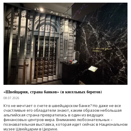
«Швейцария, страна банков» (и кисельных берегов)
08.07.2026
Кто не мечтает о счете в швейцарском банке? Но даже не все
счастливые его обладатели знают, каким образом небольшая
альпийская страна превратилась в один из ведущих
финансовых центров мира. Вниманию любознательных –
познавательная выставка, которая идет сейчас в Национальном
музее Швейцарии в Цюрихе.