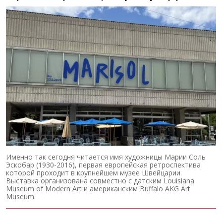
Именно так сегодня читается имя художницы Марии Соль
Эскобар (1930-2016), первая европейская ретроспектива
которой проходит в крупнейшем музее Швейцарии.
Выставка организована совместно с датским Louisiana
Museum of Modern Art и американским Buffalo AKG Art
Museum.