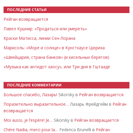
ПОСЛЕДНИЕ СТАТЬИ
Рейган возвращается
Павел Кушнир: «Продаться или умереть»
Краски Матисса, линии Сен-Лорана
Марисоль: «Море и солнце» в Кунстхаусе Цюриха
«Швейцария, страна банков» (и кисельных берегов)
«Музыка как антидот хаосу», или Три дня в Гштааде
ПОСЛЕДНИЕ КОММЕНТАРИИ
Большое спасибо, Лазарь!
Sikorsky в
Рейган возвращается
Поразительно выразительное…
Лазарь Фрейдгейм в
Рейган
возвращается
Moi aussi, je l’espère! Je…
Sikorsky в
Рейган возвращается
Chère Nadia, merci pour la…
Federica Brunelli в
Рейган