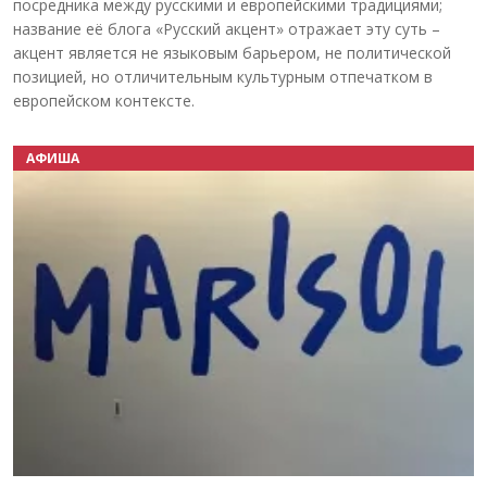
посредника между русскими и европейскими традициями;
название её блога «Русский акцент» отражает эту суть –
акцент является не языковым барьером, не политической
позицией, но отличительным культурным отпечатком в
европейском контексте.
АФИША
Назад
Вперёд