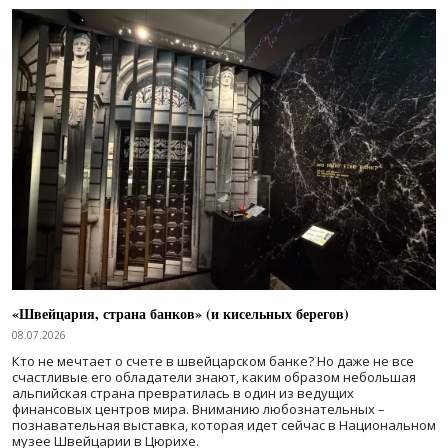
«Швейцария, страна банков» (и кисельных берегов)
08.07.2026
Кто не мечтает о счете в швейцарском банке? Но даже не все
счастливые его обладатели знают, каким образом небольшая
альпийская страна превратилась в один из ведущих
финансовых центров мира. Вниманию любознательных –
познавательная выставка, которая идет сейчас в Национальном
музее Швейцарии в Цюрихе.