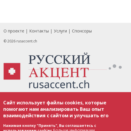
О проекте
Контакты
Услуги
Спонсоры
Footer
© 2026 rusaccent.ch
Все материалы, размещенные на веб-сайте rusaccent.ch, охраняются в
Сайт использует файлы cookies, которые
соответствии с законодательством Швейцарии об авторском праве и
международными соглашениями. Полное или частичное использование
помогают нам анализировать Ваш опыт
материалов возможно только с разрешения редакции. В случае полного
взаимодействия с сайтом и улучшать его
или частичного воспроизведения материалов сайта rusaccent.ch,
ОБЯЗАТЕЛЬНА АКТИВНАЯ ГИПЕРССЫЛКА на конкретный заимствованный
текст. Фотоизображения, размещенные редакцией rusaccent.ch, являются
Нажимая кнопку "Принять", Вы соглашаетесь с
ее исключительной собственностью. Полное или частичное
Больше информации
использованием cookies