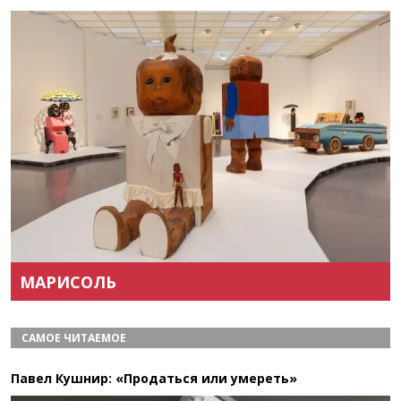
Назад
Вперёд
МАРИСОЛЬ
САМОЕ ЧИТАЕМОЕ
Павел Кушнир: «Продаться или умереть»