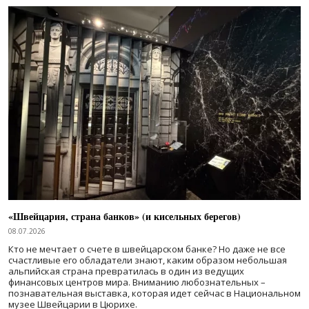
«Швейцария, страна банков» (и кисельных берегов)
08.07.2026
Кто не мечтает о счете в швейцарском банке? Но даже не все
счастливые его обладатели знают, каким образом небольшая
альпийская страна превратилась в один из ведущих
финансовых центров мира. Вниманию любознательных –
познавательная выставка, которая идет сейчас в Национальном
музее Швейцарии в Цюрихе.