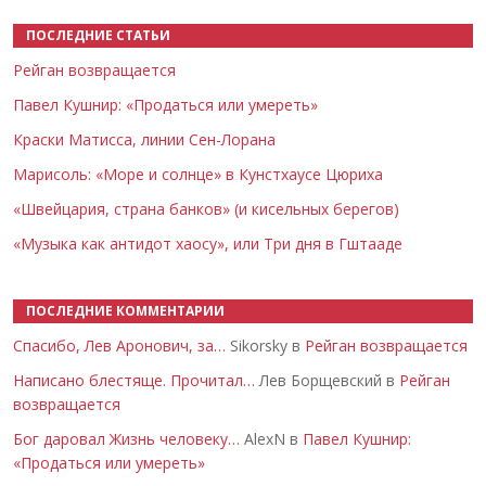
ПОСЛЕДНИЕ СТАТЬИ
Рейган возвращается
Павел Кушнир: «Продаться или умереть»
Краски Матисса, линии Сен-Лорана
Марисоль: «Море и солнце» в Кунстхаусе Цюриха
«Швейцария, страна банков» (и кисельных берегов)
«Музыка как антидот хаосу», или Три дня в Гштааде
ПОСЛЕДНИЕ КОММЕНТАРИИ
Спасибо, Лев Аронович, за…
Sikorsky в
Рейган возвращается
Написано блестяще. Прочитал…
Лев Борщевский в
Рейган
возвращается
Бог даровал Жизнь человеку…
AlexN в
Павел Кушнир:
«Продаться или умереть»