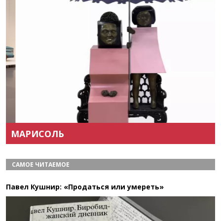
Назад
Вперёд
МАРИСОЛЬ
САМОЕ ЧИТАЕМОЕ
Павел Кушнир: «Продаться или умереть»