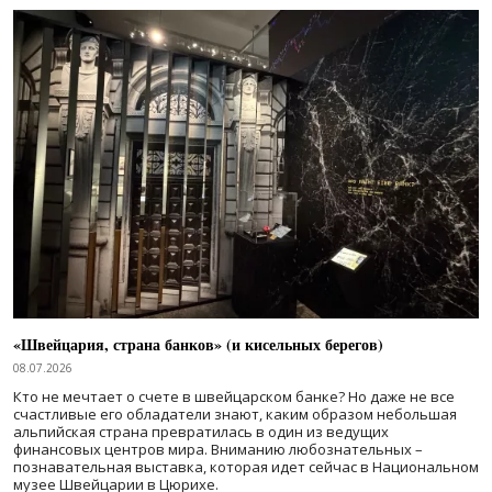
«Швейцария, страна банков» (и кисельных берегов)
08.07.2026
Кто не мечтает о счете в швейцарском банке? Но даже не все
счастливые его обладатели знают, каким образом небольшая
альпийская страна превратилась в один из ведущих
финансовых центров мира. Вниманию любознательных –
познавательная выставка, которая идет сейчас в Национальном
музее Швейцарии в Цюрихе.