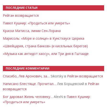
ПОСЛЕДНИЕ СТАТЬИ
Рейган возвращается
Павел Кушнир: «Продаться или умереть»
Краски Матисса, линии Сен-Лорана
Марисоль: «Море и солнце» в Кунстхаусе Цюриха
«Швейцария, страна банков» (и кисельных берегов)
«Музыка как антидот хаосу», или Три дня в Гштааде
ПОСЛЕДНИЕ КОММЕНТАРИИ
Спасибо, Лев Аронович, за…
Sikorsky в
Рейган возвращается
Написано блестяще. Прочитал…
Лев Борщевский в
Рейган
возвращается
Бог даровал Жизнь человеку…
AlexN в
Павел Кушнир:
«Продаться или умереть»