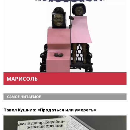
Назад
Вперёд
МАРИСОЛЬ
САМОЕ ЧИТАЕМОЕ
Павел Кушнир: «Продаться или умереть»