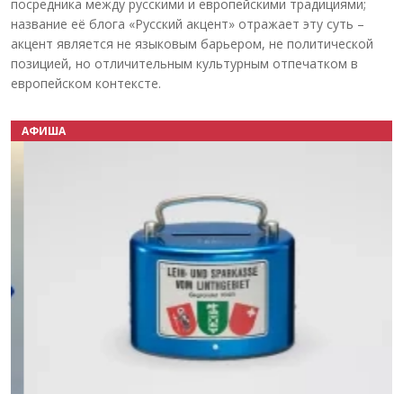
посредника между русскими и европейскими традициями;
название её блога «Русский акцент» отражает эту суть –
акцент является не языковым барьером, не политической
позицией, но отличительным культурным отпечатком в
европейском контексте.
АФИША
Назад
Вперёд