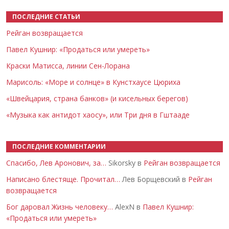
ПОСЛЕДНИЕ СТАТЬИ
Рейган возвращается
Павел Кушнир: «Продаться или умереть»
Краски Матисса, линии Сен-Лорана
Марисоль: «Море и солнце» в Кунстхаусе Цюриха
«Швейцария, страна банков» (и кисельных берегов)
«Музыка как антидот хаосу», или Три дня в Гштааде
ПОСЛЕДНИЕ КОММЕНТАРИИ
Спасибо, Лев Аронович, за…
Sikorsky в
Рейган возвращается
Написано блестяще. Прочитал…
Лев Борщевский в
Рейган
возвращается
Бог даровал Жизнь человеку…
AlexN в
Павел Кушнир:
«Продаться или умереть»