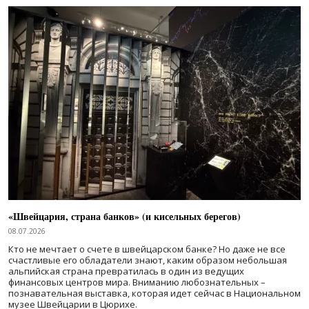
«Швейцария, страна банков» (и кисельных берегов)
08.07.2026
Кто не мечтает о счете в швейцарском банке? Но даже не все
счастливые его обладатели знают, каким образом небольшая
альпийская страна превратилась в один из ведущих
финансовых центров мира. Вниманию любознательных –
познавательная выставка, которая идет сейчас в Национальном
музее Швейцарии в Цюрихе.