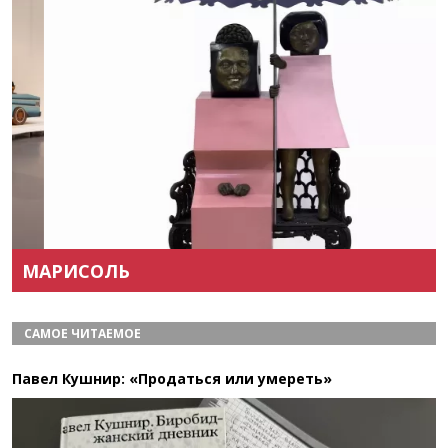
Назад
Вперёд
МАРИСОЛЬ
САМОЕ ЧИТАЕМОЕ
Павел Кушнир: «Продаться или умереть»