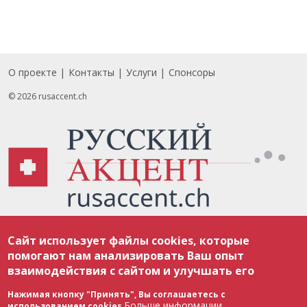
О проекте
Контакты
Услуги
Спонсоры
Footer
© 2026 rusaccent.ch
Все материалы, размещенные на веб-сайте rusaccent.ch, охраняются в
Сайт использует файлы cookies, которые
соответствии с законодательством Швейцарии об авторском праве и
международными соглашениями. Полное или частичное использование
помогают нам анализировать Ваш опыт
материалов возможно только с разрешения редакции. В случае полного
взаимодействия с сайтом и улучшать его
или частичного воспроизведения материалов сайта rusaccent.ch,
ОБЯЗАТЕЛЬНА АКТИВНАЯ ГИПЕРССЫЛКА на конкретный заимствованный
текст. Фотоизображения, размещенные редакцией rusaccent.ch, являются
Нажимая кнопку "Принять", Вы соглашаетесь с
ее исключительной собственностью. Полное или частичное
Больше информации
использованием cookies