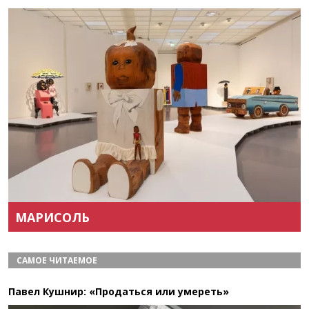
Назад
Вперёд
МАРИСОЛЬ
САМОЕ ЧИТАЕМОЕ
Павел Кушнир: «Продаться или умереть»