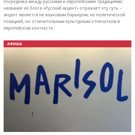
посредника между русскими и европейскими традициями;
название её блога «Русский акцент» отражает эту суть –
акцент является не языковым барьером, не политической
позицией, но отличительным культурным отпечатком в
европейском контексте.
АФИША
Назад
Вперёд