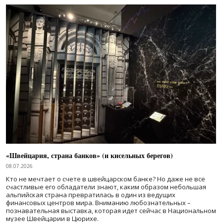
«Швейцария, страна банков» (и кисельных берегов)
08.07.2026
Кто не мечтает о счете в швейцарском банке? Но даже не все
счастливые его обладатели знают, каким образом небольшая
альпийская страна превратилась в один из ведущих
финансовых центров мира. Вниманию любознательных –
познавательная выставка, которая идет сейчас в Национальном
музее Швейцарии в Цюрихе.