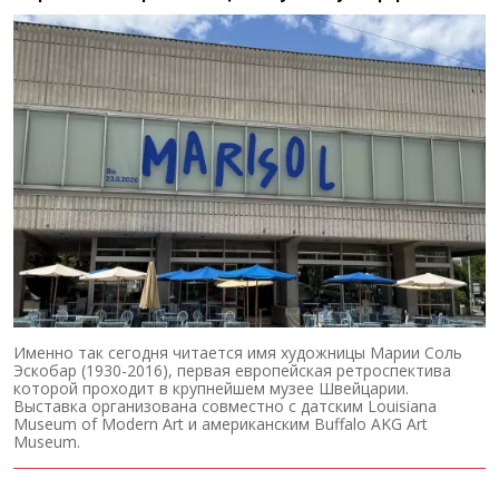
Именно так сегодня читается имя художницы Марии Соль
Эскобар (1930-2016), первая европейская ретроспектива
которой проходит в крупнейшем музее Швейцарии.
Выставка организована совместно с датским Louisiana
Museum of Modern Art и американским Buffalo AKG Art
Museum.